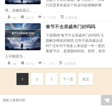
们总是喜欢趁这个机会问起婚姻的事
情，这确实是让...
cjz
02-15
0
373
文章列表
春节不去亲戚串门好吗吗
下面围绕“春节不去亲戚串门好吗吗”主
题解决网友的困惑 过年不跑亲戚合适
吗? 过年对于很多人来说是一年一度的
重要节日，是团圆的时刻。然而，有些
人可能因为...
cjb
02-12
0
97
文章列表
1
2
3
下一页
尾页
☚