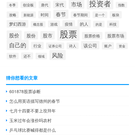
投资者
市场
宋代
唐代
创业板
冬季
指数
春节
时间
板块
攻略
新能源
春节期间
是一个
的人
梦幻西游
疫情
游戏
科技
的是
概念股
股票
股价
股市
股份
股票市场
股票价格
自己的
该公司
行业
账户
证券公司
诗人
资金
风险
还不
软件
领域
猜你想看的文章
601878股票诊断
怎么用英语描写德州的春节
七月十四要不要上坟拜年
玉米过年会涨价吗农村
乒乓球比赛喊得都是什么