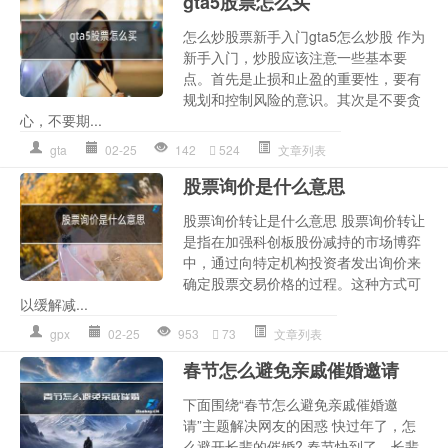
gta5股票怎么买
怎么炒股票新手入门gta5怎么炒股 作为
新手入门，炒股应该注意一些基本要
点。首先是止损和止盈的重要性，要有
规划和控制风险的意识。其次是不要贪
心，不要期...
gta
02-25
142
524
文章列表
股票询价是什么意思
股票询价转让是什么意思 股票询价转让
是指在加强科创板股份减持的市场博弈
中，通过向特定机构投资者发出询价来
确定股票交易价格的过程。这种方式可
以缓解减...
gpx
02-25
953
73
文章列表
春节怎么避免亲戚催婚邀请
下面围绕“春节怎么避免亲戚催婚邀
请”主题解决网友的困惑 快过年了，怎
么避开长辈的催婚? 春节快到了，长辈