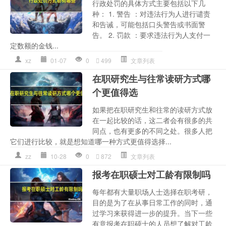
行政处罚的具体方式主要包括以下几
种： 1. 警告 ：对违法行为人进行谴责
和告诫，可能包括口头警告或书面警
告。 2. 罚款 ：要求违法行为人支付一
定数额的金钱...
xz
01-07
0
499
文章列表
在职研究生与往常读研方式哪
个更值得选
如果把在职研究生和往常的读研方式放
在一起比较的话，这二者会有很多的共
同点，也有更多的不同之处。很多人把
它们进行比较，就是想知道哪一种方式更值得选择...
zz
10-28
0
872
文章列表
报考在职硕士对工龄有限制吗
每年都有大量职场人士选择在职考研，
目的是为了在从事日常工作的同时，通
过学习来获得进一步的提升。当下一些
有意报考在职硕士的人员想了解对工龄