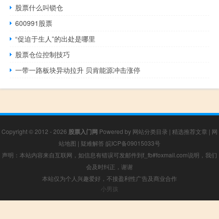
股票什么叫锁仓
600991股票
“促迫于生人”的出处是哪里
股票仓位控制技巧
一带一路板块异动拉升 贝肯能源冲击涨停
Copyright © 2012 - 2026
股票入门网
Powered by
网站分类目录
|
精选推荐文章
|
网
站地图
|
疑难解答
皖ICP备09015033号
声明：本站内容来自互联网，如信息有错误可发邮件到f_fb#foxmail.com说明，我们
会及时纠正，谢谢
本站仅为个人兴趣爱好，不接盈利性广告及商业合作
小男孩