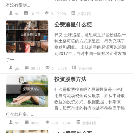
有没有限制...
bk
10-27
0
220
文章列表
公费追星什么梗
释义 土味追星，意思就是那些粉丝以一
种土俗可笑的方式来追星，行为充满了
幽默和调侃。 土味追星的起源可以追溯
到2017年，当时中国一家知名企业发布
了一...
gfz
08-11
0
678
文章列表
投资股票方法
什么是股票投资啊? 股票投资是一种利
用自有流动资金购买股票，并从中赚取
收益的投资方式。根据数据，长期来
看，股票市场的持有收益率往往高于银
行存款利率。...
tzg
02-25
772
794
文章列表