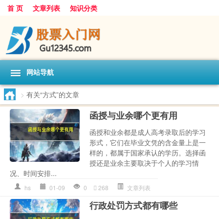
首 页
文章列表
知识分类
网站导航
>
有关“方式”的文章
函授与业余哪个更有用
函授和业余都是成人高考录取后的学习
形式，它们在毕业文凭的含金量上是一
样的，都属于国家承认的学历。选择函
授还是业余主要取决于个人的学习情
况、时间安排...
hs
01-09
0
268
文章列表
行政处罚方式都有哪些