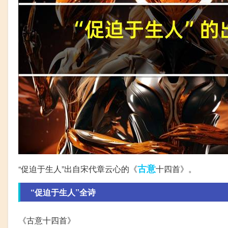
古意
“促迫于生人”出自宋代章云心的《
十四首》。
“促迫于生人”全诗
《古意十四首》