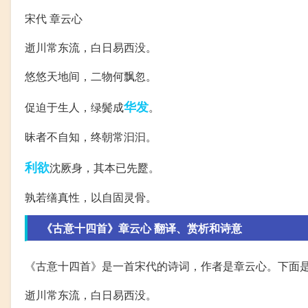
宋代 章云心
逝川常东流，白日易西没。
悠悠天地间，二物何飘忽。
华发
促迫于生人，绿鬓成
。
昧者不自知，终朝常汩汩。
利欲
沈厥身，其本已先蹷。
孰若缮真性，以自固灵骨。
《古意十四首》章云心 翻译、赏析和诗意
《古意十四首》是一首宋代的诗词，作者是章云心。下面
逝川常东流，白日易西没。