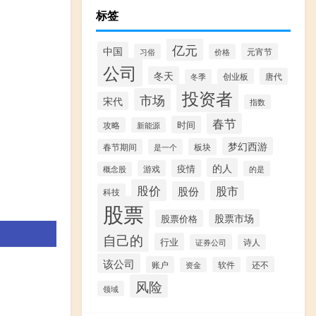
标签
亿元
中国
元宵节
习俗
价格
公司
冬天
唐代
创业板
冬季
投资者
市场
宋代
指数
春节
时间
攻略
新能源
梦幻西游
板块
春节期间
是一个
的人
疫情
游戏
的是
概念股
股价
股市
股份
科技
股票
股票市场
股票价格
自己的
行业
证券公司
诗人
该公司
账户
还不
软件
资金
风险
领域