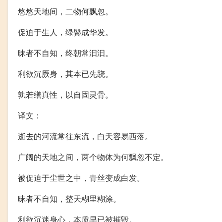
悠悠天地间，二物何飘忽。
促迫于生人，绿鬓成华发。
昧者不自知，终朝常汩汩。
利欲沉厥身，其本已先跷。
孰若缮真性，以自固灵骨。
译文：
逝去的河流常往东流，白天容易西落。
广阔的天地之间，两个物体为何飘忽不定。
被促迫于尘世之中，青丝变成白发。
昧者不自知，整天糊里糊涂。
利欲沉迷身心，本质早已被摧毁。