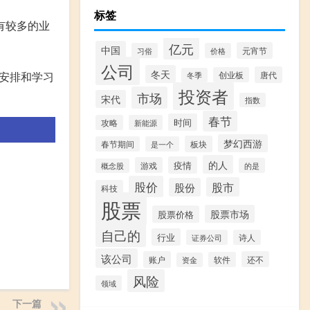
标签
有较多的业
亿元
中国
元宵节
习俗
价格
公司
冬天
唐代
安排和学习
创业板
冬季
投资者
市场
宋代
指数
春节
时间
攻略
新能源
梦幻西游
板块
春节期间
是一个
的人
疫情
游戏
的是
概念股
股价
股市
股份
科技
股票
股票市场
股票价格
自己的
行业
证券公司
诗人
该公司
账户
还不
软件
资金
风险
领域
下一篇