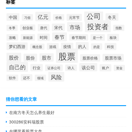
标签
公司
亿元
中国
冬天
元宵节
习俗
价格
投资者
市场
宋代
唐代
创业板
冬季
指数
春节
时间
板块
攻略
新能源
春节期间
是一个
的人
梦幻西游
疫情
游戏
科技
的是
概念股
股票
股价
股市
股份
股票市场
股票价格
自己的
该公司
行业
账户
证券公司
诗人
资金
风险
还不
软件
领域
猜你想看的文章
在南方冬天怎么养生最好
300286安科瑞股票
在哪里看股票大盘