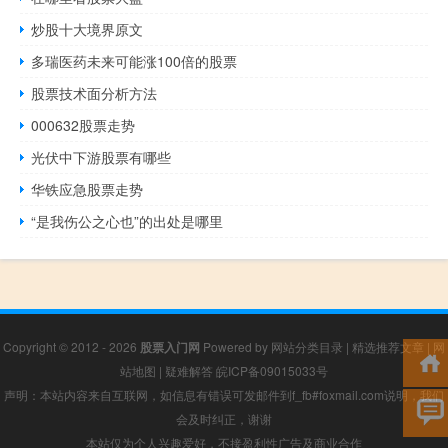
炒股十大境界原文
多瑞医药未来可能涨100倍的股票
股票技术面分析方法
000632股票走势
光伏中下游股票有哪些
华铁应急股票走势
“是我伤公之心也”的出处是哪里
Copyright © 2012 - 2026
股票入门网
Powered by
网站分类目录
|
精选推荐文章
|
网
站地图
|
疑难解答
皖ICP备09015033号
声明：本站内容来自互联网，如信息有错误可发邮件到f_fb#foxmail.com说明，我们
会及时纠正，谢谢
本站仅为个人兴趣爱好，不接盈利性广告及商业合作