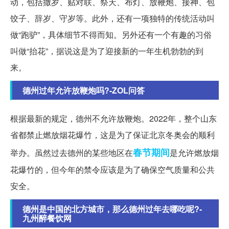
动，包括撒岁、贴对联、祭天、布灯、放鞭炮、接神、包
饺子、辞岁、守岁等。此外，还有一项独特的传统活动叫
做“跑驴”，具体细节不得而知。另外还有一个有趣的习俗
叫做“抬花”，据说这是为了迎接新的一年生机勃勃的到
来。
德州过年允许放鞭炮吗?-ZOL问答
根据最新的规定，德州不允许放鞭炮。2022年，整个山东
省都禁止燃放烟花爆竹，这是为了保证北京冬奥会的顺利
春节期间
举办。虽然过去德州的某些地区在
是允许燃放烟
花爆竹的，但今年的禁令应该是为了确保空气质量和公共
安全。
德州是中国的北方城市，那么德州过年去哪吃呢?-
九州醉餐饮网