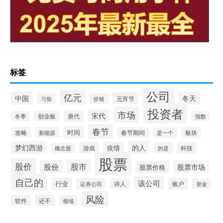
标签
公司
亿元
中国
冬天
元宵节
习俗
价格
投资者
市场
宋代
唐代
创业板
冬季
指数
春节
时间
板块
攻略
新能源
春节期间
是一个
的人
梦幻西游
疫情
游戏
科技
的是
概念股
股票
股价
股市
股份
股票市场
股票价格
自己的
该公司
行业
账户
证券公司
诗人
资金
风险
还不
软件
领域