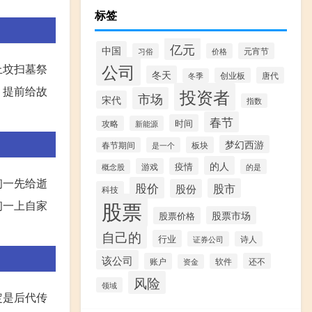
标签
亿元
中国
元宵节
习俗
价格
公司
上坟扫墓祭
冬天
唐代
创业板
冬季
，提前给故
投资者
市场
宋代
指数
春节
时间
攻略
新能源
梦幻西游
板块
春节期间
是一个
的人
疫情
游戏
的是
概念股
初一先给逝
股价
股市
股份
科技
股票
初一上自家
股票市场
股票价格
自己的
行业
证券公司
诗人
该公司
账户
还不
软件
资金
风险
领域
定是后代传