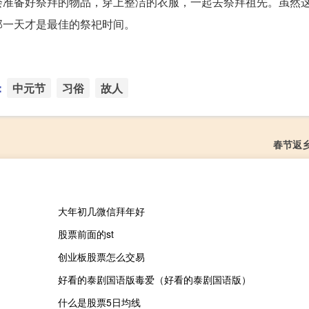
会准备好祭拜的物品，穿上整洁的衣服，一起去祭拜祖先。虽然
那一天才是最佳的祭祀时间。
：
中元节
习俗
故人
春节返
大年初几微信拜年好
股票前面的st
创业板股票怎么交易
好看的泰剧国语版毒爱（好看的泰剧国语版）
什么是股票5日均线