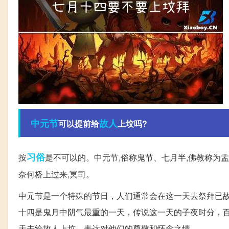
中元节
故人
可以提前给
上坟吗?
习俗
按
是不可以的。中元节,俗称鬼节、七月半,佛教称为盂
奈何桥上过来,冥司。
中元节是一个特殊的节日，人们通常会在这一天去祭拜已
十四是鬼月中阴气最重的一天，传说这一天的子夜时分，
天去给故人上坟，表达对他们的尊敬和怀念之情。