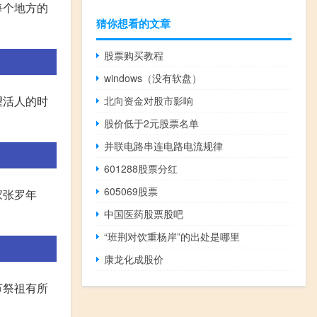
每个地方的
猜你想看的文章
股票购买教程
windows（没有软盘）
望活人的时
北向资金对股市影响
股价低于2元股票名单
并联电路串连电路电流规律
601288股票分红
605069股票
家张罗年
中国医药股票股吧
“班荆对饮重杨岸”的出处是哪里
康龙化成股价
节祭祖有所