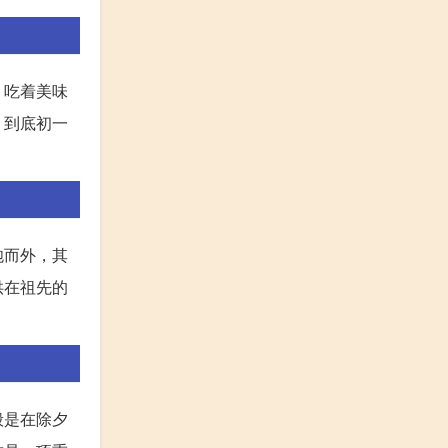
，吃着美味
，到底初一
炮而外，其
供在祖先的
般是在除夕