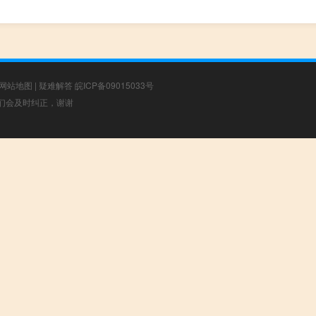
网站地图
|
疑难解答
皖ICP备09015033号
，我们会及时纠正，谢谢