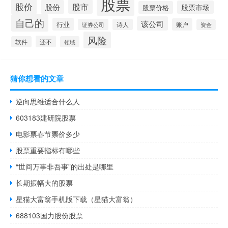
股票
股价
股市
股份
股票市场
股票价格
自己的
该公司
行业
账户
证券公司
诗人
资金
风险
还不
软件
领域
猜你想看的文章
逆向思维适合什么人
603183建研院股票
电影票春节票价多少
股票重要指标有哪些
“世间万事非吾事”的出处是哪里
长期振幅大的股票
星猫大富翁手机版下载（星猫大富翁）
688103国力股份股票