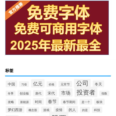
标签
公司
亿元
中国
冬天
元宵节
习俗
价格
投资者
市场
宋代
唐代
创业板
冬季
指数
春节
时间
板块
攻略
新能源
春节期间
是一个
的人
梦幻西游
疫情
游戏
科技
的是
概念股