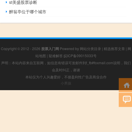
st美盛股票诊断
醉翁亭位于哪个城市
Copyright © 2012 - 2026
股票入门网
Powered by
网站分类目录
|
精选推荐文章
|
网
站地图
|
疑难解答
皖ICP备09015033号
声明：本站内容来自互联网，如信息有错误可发邮件到f_fb#foxmail.com说明，我们
会及时纠正，谢谢
本站仅为个人兴趣爱好，不接盈利性广告及商业合作
小男孩