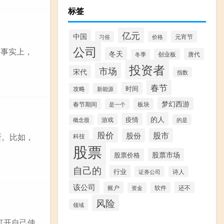
标签
亿元
中国
元宵节
习俗
价格
公司
。事实上，
冬天
唐代
创业板
冬季
投资者
市场
宋代
指数
春节
时间
攻略
新能源
梦幻西游
板块
春节期间
是一个
的人
疫情
游戏
的是
概念股
股价
股市
股份
断。比如，
科技
股票
股票市场
股票价格
自己的
行业
证券公司
诗人
该公司
账户
还不
软件
资金
风险
领域
打开自己使