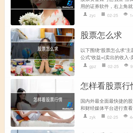
用的证券软件，右上角就能
zyc
02-25
1
股票怎么求
以下围绕“股票怎么求”
公式”收益=(卖出的收入-
gpz
02-25
9
怎样看股票行
国内外最全面最快捷的股
和财经媒体平台进行查看
zyk
02-25
4