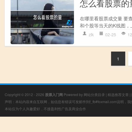
怎么看股票的
在哪里看股票成交量 要
和个股等当天的K线图，
zlk
02-25
1
1
Copyright © 2012 - 2026
股票入门网
Powered by
网站分类目录
|
精选推荐文章
|
声明：本站内容来自互联网，如信息有错误可发邮件到f_fb#foxmail.com说明
本站仅为个人兴趣爱好，不接盈利性广告及商业合作