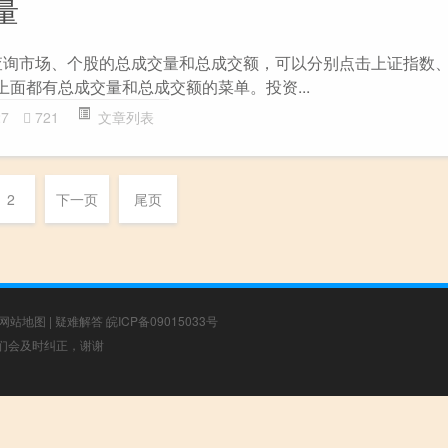
量
查询市场、个股的总成交量和总成交额，可以分别点击上证指数
上面都有总成交量和总成交额的菜单。投资...
27
721
文章列表
2
下一页
尾页
网站地图
|
疑难解答
皖ICP备09015033号
，我们会及时纠正，谢谢