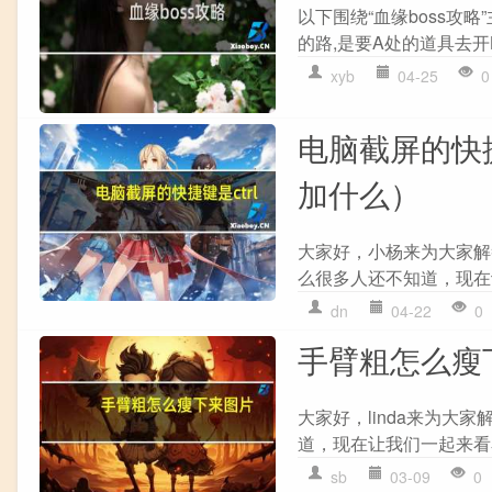
以下围绕“血缘boss攻略”
的路,是要A处的道具去开
xyb
04-25
0
电脑截屏的快捷键
加什么）
大家好，小杨来为大家解答以
么很多人还不知道，现在让
dn
04-22
0
手臂粗怎么瘦
大家好，linda来为
道，现在让我们一起来看看
sb
03-09
0