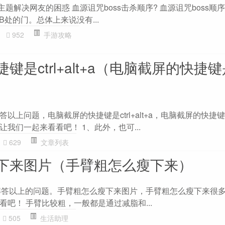
主题解决网友的困惑 血源诅咒boss击杀顺序? 血源诅咒boss顺序 
B处的门。总体上来说没有...
952
手游攻略
是ctrl+alt+a（电脑截屏的快捷键是c
上问题，电脑截屏的快捷键是ctrl+alt+a，电脑截屏的快捷键是
我们一起来看看吧！ 1、此外，也可...
629
文章列表
下来图片（手臂粗怎么瘦下来）
大家解答以上的问题。手臂粗怎么瘦下来图片，手臂粗怎么瘦下来很
吧！ 手臂比较粗，一般都是通过减脂和...
505
生活助理