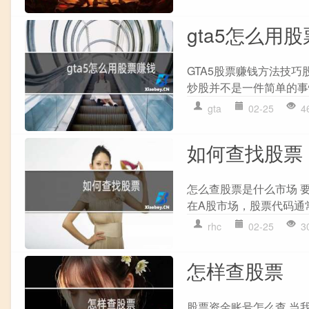
gta5怎么用
GTA5股票赚钱方法技巧
炒股并不是一件简单的事
gta
02-25
4
如何查找股票
怎么查股票是什么市场 
在A股市场，股票代码通常以
rhc
02-25
3
怎样查股票
股票资金账号怎么查 当