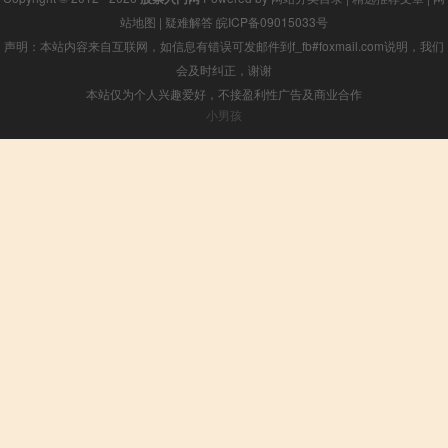
站地图
|
疑难解答
皖ICP备09015033号
声明：本站内容来自互联网，如信息有错误可发邮件到f_fb#foxmail.com说明，我们
会及时纠正，谢谢
本站仅为个人兴趣爱好，不接盈利性广告及商业合作
小男孩