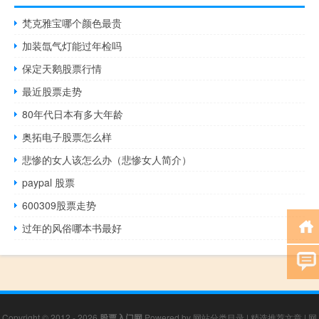
梵克雅宝哪个颜色最贵
加装氙气灯能过年检吗
保定天鹅股票行情
最近股票走势
80年代日本有多大年龄
奥拓电子股票怎么样
悲惨的女人该怎么办（悲惨女人简介）
paypal 股票
600309股票走势
过年的风俗哪本书最好
Copyright © 2012 - 2026
股票入门网
Powered by
网站分类目录
|
精选推荐文章
|
网