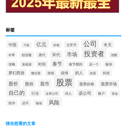
标签
公司
亿元
中国
冬天
元宵节
习俗
价格
投资者
市场
宋代
唐代
创业板
冬季
指数
春节
时间
板块
攻略
新能源
春节期间
是一个
的人
梦幻西游
疫情
游戏
科技
的是
概念股
股票
股价
股市
股份
股票市场
股票价格
自己的
该公司
行业
账户
证券公司
诗人
资金
风险
还不
软件
领域
猜你想看的文章