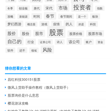
投资者
市场
宋代
唐代
创业板
冬季
指数
春节
时间
板块
攻略
新能源
春节期间
是一个
的人
梦幻西游
疫情
游戏
科技
的是
概念股
股票
股价
股市
股份
股票市场
股票价格
自己的
该公司
行业
账户
证券公司
诗人
资金
风险
还不
软件
领域
猜你想看的文章
昌红科技300151股票
微风上货助手操作教程（微风上货助手）
股票询价是什么意思
樱花游泳攻略