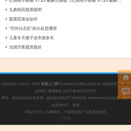
红烛电子教鞭 V1.23 破解注册版（红烛电子教鞭 V1.23 破解注册版功能简介）
九典制药股票股吧
股票型基金如何
“空吟白石烂”的出处是哪里
儿童冬天裙子连衣裙多长
法国空客股票股价
Copyright © 2012 - 2026
股票入门网
Powered by
网站分类目录
|
精选推荐文章
|
网
站地图
|
疑难解答
皖ICP备09015033号
声明：本站内容来自互联网，如信息有错误可发邮件到f_fb#foxmail.com说明，我们
会及时纠正，谢谢
本站仅为个人兴趣爱好，不接盈利性广告及商业合作
小男孩