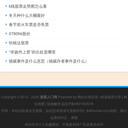
k线股票走势图怎么看
冬天种什么大棚最好
春节前火车票是否售票
0780hk股价
恒铭达股票
“幸扬州上督”的出处是哪里
猫腻事件是什么意思（猫腻作者事件是什么）
Copyright © 2012 - 2026
股票入门网
Powered by
网站分类目录
|
精选推荐文章
|
网
站地图
|
疑难解答
皖ICP备09015033号
声明：本站内容来自互联网，如信息有错误可发邮件到f_fb#foxmail.com说明，我们
会及时纠正，谢谢
本站仅为个人兴趣爱好，不接盈利性广告及商业合作