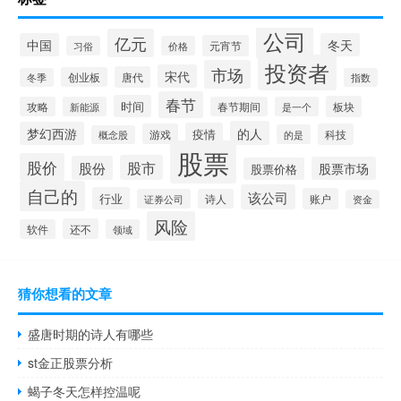
公司
亿元
中国
冬天
元宵节
习俗
价格
投资者
市场
宋代
唐代
创业板
冬季
指数
春节
时间
板块
攻略
新能源
春节期间
是一个
的人
梦幻西游
疫情
游戏
科技
的是
概念股
股票
股价
股市
股份
股票市场
股票价格
自己的
该公司
行业
账户
证券公司
诗人
资金
风险
还不
软件
领域
猜你想看的文章
盛唐时期的诗人有哪些
st金正股票分析
蝎子冬天怎样控温呢