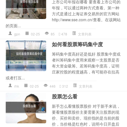
上市公司年报在哪看 要查看上市公司的
年报，可以通过两种方式查看。第一种
方式是通过上海证券交易所的官方网站
http://www.sse.com.cn/查看。在该网站
的页面...
gpn
02-25
85
478
文章列表
如何看股票筹码集中度
筹码集中度高好还是低好 股票集中度或
者叫筹码集中度用来观察一支股票是否
有大资金吸筹。若筹码集中度高，证明
庄家控股的程度越高，有可能存在拉高
或者打压...
rhk
02-25
446
312
文章列表
股票怎么看
新手怎么看懂股票股价 对于新手来说，
要看懂股票股价主要需要关注股票的现
价、买价和卖价。现价指的是当前的股
价，当价格是红色时，说明今日开盘后