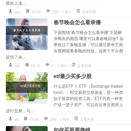
股价上涨...
gpz
02-25
725
821
文章列表
春节晚会怎么看录播
下面围绕“春节晚会怎么看录播”主题解
决网友的困惑 哪里可以看春晚回放? 如
果错过了春晚直播，可以通过爱奇艺和
央视网观看春晚的回放。这两个平台都
提供了央...
cjw
02-15
0
904
文章列表
etf最少买多少股
什么是ETF？ ETF（Exchange-traded
fund），即交易所交易基金，是一种类
似于股票的投资工具。ETF代表一种资
产或一篮子资产，可以在证券交易所上
进行交易，与...
etf
03-06
269
864
文章列表
如何买股票挣钱