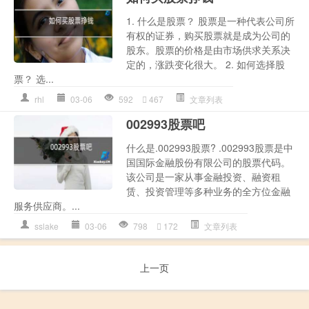
1. 什么是股票？ 股票是一种代表公司所
有权的证券，购买股票就是成为公司的
股东。股票的价格是由市场供求关系决
定的，涨跌变化很大。 2. 如何选择股
票？ 选...
rhl
03-06
592
467
文章列表
002993股票吧
什么是.002993股票? .002993股票是中
国国际金融股份有限公司的股票代码。
该公司是一家从事金融投资、融资租
赁、投资管理等多种业务的全方位金融
服务供应商。...
sslake
03-06
798
172
文章列表
上一页