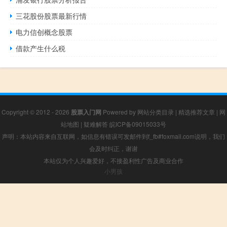
三花股份股票最新行情
电力信创概念股票
借款产生什么税
Copyright © 2012 - 2026
股票入门网
Powered by
网站分类目录
|
精选推荐文章
|
网
站地图
|
疑难解答
皖ICP备09015033号
声明：本站内容来自互联网，如信息有错误可发邮件到f_fb#foxmail.com说明，我们
会及时纠正，谢谢
本站仅为个人兴趣爱好，不接盈利性广告及商业合作
小男孩