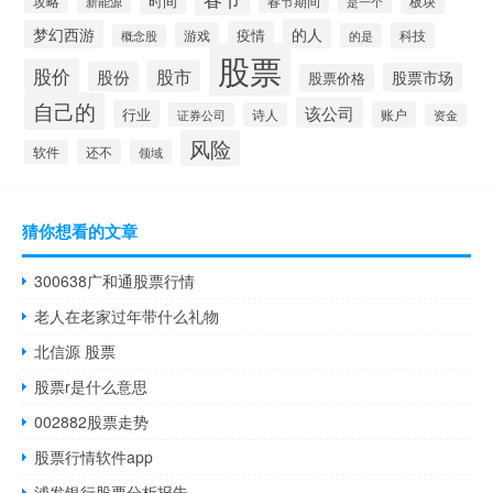
时间
板块
攻略
新能源
春节期间
是一个
的人
梦幻西游
疫情
游戏
科技
的是
概念股
股票
股价
股市
股份
股票市场
股票价格
自己的
该公司
行业
账户
证券公司
诗人
资金
风险
还不
软件
领域
猜你想看的文章
300638广和通股票行情
老人在老家过年带什么礼物
北信源 股票
股票r是什么意思
002882股票走势
股票行情软件app
浦发银行股票分析报告