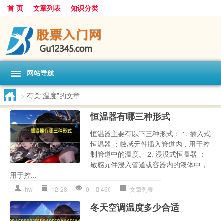
首 页
文章列表
知识分类
网站导航
>
有关“温度”的文章
恒温器有哪三种形式
恒温器主要有以下三种形式： 1. 插入式
恒温器 ：敏感元件插入管道内，用于控
制管道中的温度。 2. 浸没式恒温器 ：
敏感元件浸入管道或容器内的液体中，
用于控...
hw
12-28
0
460
文章列表
冬天空调温度多少合适