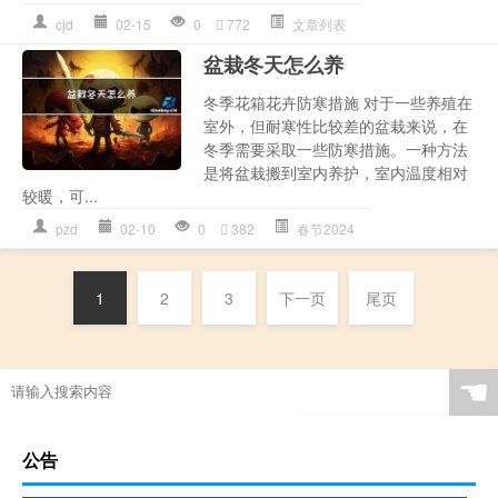
cjd
02-15
0
772
文章列表
盆栽冬天怎么养
冬季花箱花卉防寒措施 对于一些养殖在
室外，但耐寒性比较差的盆栽来说，在
冬季需要采取一些防寒措施。一种方法
是将盆栽搬到室内养护，室内温度相对
较暖，可...
pzd
02-10
0
382
春节2024
1
2
3
下一页
尾页
☚
公告