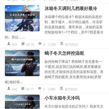
冰箱冬天调到几档最好最冷
冰箱哪个档位最冷? 根据冰箱的温度控
制，数字越大，表示档位越高，冷冻室
的温度就越低。通常来说，冰箱的温度
控制旋钮有1~7个档位，其中7档是最冷
的。所以，...
bxd
02-18
0
338
春节2024
蝎子冬天怎样控温呢
如何给蝎子降温? 养殖蝎子首先要有一
个暖房,就是我们说的蝎房,暖房要建设
的合理,才能保持适宜的温度和湿度。养
殖蝎子用的暖房,首先要用泡沫板(挤塑
板)做好墙...
xzd
02-17
0
880
春节2024
小车水箱冬天冷吗
冬天行驶水箱是冷的正常吗？ 很多车主