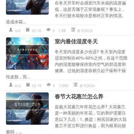
在冬天开车时会感觉汽车水箱的温度偏
低，这是否属于正常现象呢？事实上，
冬天行驶水箱较冷是相对正常的情况。
造成水箱...
xcs
02-16
0
88
春节2024
室内最佳湿度冬天
冬天室内湿度多少合适? 冬天室内湿度
适宜控制在40%-60%之间，在这个范围
内的湿度能够保持室内空气的舒适度和
健康。过低的湿度容易引起干燥和干燥
性皮肤，而...
snz
02-16
0
606
春节2024
春节大花惠兰怎么养
盆栽大花蕙兰年宵花怎么养? 大花蕙兰
是一种美丽的年宵花，它的养护需要注
意以下几点：1. 换盆：刚买回家的大花
蕙兰不宜立即进行换盆，因为根系比较
脆弱，...