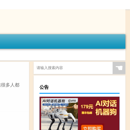
☚
信很多人都
公告