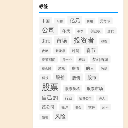
标签
亿元
中国
元宵节
习俗
价格
公司
冬天
唐代
创业板
冬季
投资者
市场
宋代
指数
春节
时间
攻略
新能源
梦幻西游
板块
春节期间
是一个
的人
疫情
游戏
的是
概念股
股价
股市
股份
科技
股票
股票市场
股票价格
自己的
行业
证券公司
诗人
该公司
账户
还不
软件
资金
风险
领域