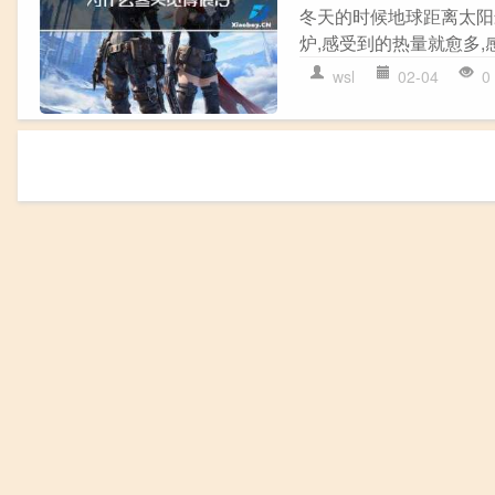
冬天的时候地球距离太阳
炉,感受到的热量就愈多,感
wsl
02-04
0