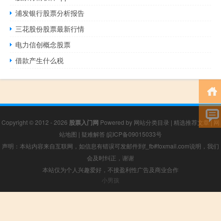
浦发银行股票分析报告
三花股份股票最新行情
电力信创概念股票
借款产生什么税
Copyright © 2012 - 2026
股票入门网
Powered by
网站分类目录
|
精选推荐文章
|
网
站地图
|
疑难解答
皖ICP备09015033号
声明：本站内容来自互联网，如信息有错误可发邮件到f_fb#foxmail.com说明，我们
会及时纠正，谢谢
本站仅为个人兴趣爱好，不接盈利性广告及商业合作
小男孩