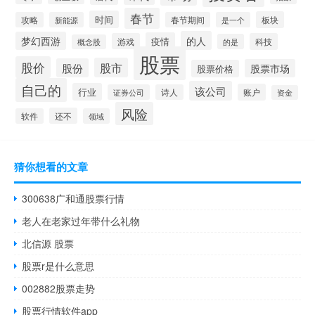
春节
时间
板块
攻略
新能源
春节期间
是一个
的人
梦幻西游
疫情
游戏
科技
的是
概念股
股票
股价
股市
股份
股票市场
股票价格
自己的
该公司
行业
账户
证券公司
诗人
资金
风险
还不
软件
领域
猜你想看的文章
300638广和通股票行情
老人在老家过年带什么礼物
北信源 股票
股票r是什么意思
002882股票走势
股票行情软件app