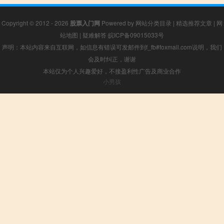
Copyright © 2012 - 2026
股票入门网
Powered by
网站分类目录
|
精选推荐文章
|
网
站地图
|
疑难解答
皖ICP备09015033号
声明：本站内容来自互联网，如信息有错误可发邮件到f_fb#foxmail.com说明，我们
会及时纠正，谢谢
本站仅为个人兴趣爱好，不接盈利性广告及商业合作
小男孩