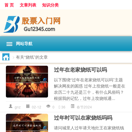
首 页
文章列表
知识分类
网站导航
>
有关“烧纸”的文章
过年在老家烧纸可以吗
以下围绕“过年在老家烧纸可以吗”主题
解决网友的困惑 过年上坟烧纸一般是在
农历二十九还是三十，有什么风俗吗？
根据我的记忆，过年上坟烧纸通...
gnz
02-12
0
36
春节2024
过年时可以在家烧纸吗吗
请问城里人过年请天地灶王在家烧纸钱