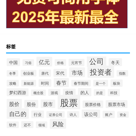
标签
公司
亿元
中国
冬天
元宵节
习俗
价格
投资者
市场
宋代
唐代
创业板
冬季
指数
春节
时间
板块
攻略
新能源
春节期间
是一个
的人
梦幻西游
疫情
游戏
科技
的是
概念股
股票
股价
股市
股份
股票市场
股票价格
自己的
该公司
行业
账户
证券公司
诗人
资金
风险
还不
软件
领域