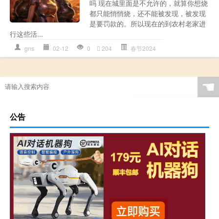
吗 现在城里面是不允许的，就算你想烧
都只能悄悄烧，还不能被发现，被发现
是要罚款的。所以现在的到农村老家进
行这些活...
gns
02-12
0
204
春节2024
☚
公告