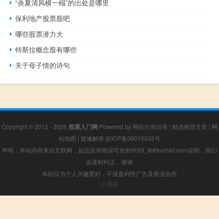
“炎夏清风横一榻”的出处是哪里
保利地产股票股吧
哪些股票潜力大
特斯拉概念股有哪些
关于母子情的诗句
Copyright © 2012 - 2026
股票入门网
Powered by
网站分类目录
|
精选推荐文章
|
网
站地图
|
疑难解答
皖ICP备09015033号
声明：本站内容来自互联网，如信息有错误可发邮件到f_fb#foxmail.com说明，我们
会及时纠正，谢谢
本站仅为个人兴趣爱好，不接盈利性广告及商业合作
小男孩