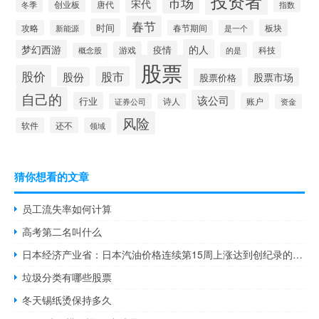
投资者
市场
宋代
唐代
创业板
冬季
指数
春节
时间
板块
攻略
新能源
春节期间
是一个
的人
梦幻西游
疫情
游戏
科技
的是
概念股
股票
股价
股市
股份
股票市场
股票价格
自己的
该公司
行业
账户
证券公司
诗人
资金
风险
还不
软件
领域
猜你想看的文章
员工流失率如何计算
高考第二名叫什么
日本经济产业省：日本汽油价格连续第15周上涨达到创纪录的高点
垃圾分类有哪些股票
冬天锡纸烫保持多久