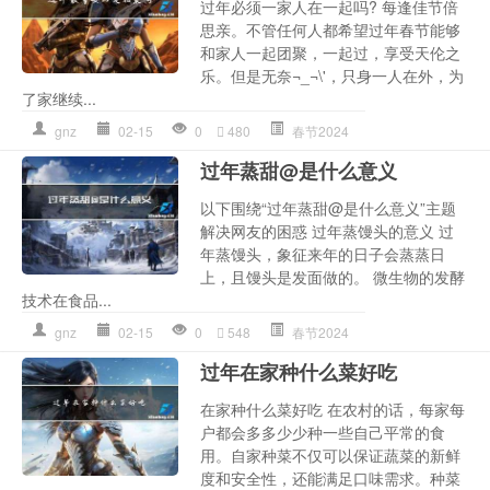
过年必须一家人在一起吗? 每逢佳节倍
思亲。不管任何人都希望过年春节能够
和家人一起团聚，一起过，享受天伦之
乐。但是无奈¬_¬\'，只身一人在外，为
了家继续...
gnz
02-15
0
480
春节2024
过年蒸甜@是什么意义
以下围绕“过年蒸甜@是什么意义”主题
解决网友的困惑 过年蒸馒头的意义 过
年蒸馒头，象征来年的日子会蒸蒸日
上，且馒头是发面做的。 微生物的发酵
技术在食品...
gnz
02-15
0
548
春节2024
过年在家种什么菜好吃
在家种什么菜好吃 在农村的话，每家每
户都会多多少少种一些自己平常的食
用。自家种菜不仅可以保证蔬菜的新鲜
度和安全性，还能满足口味需求。种菜