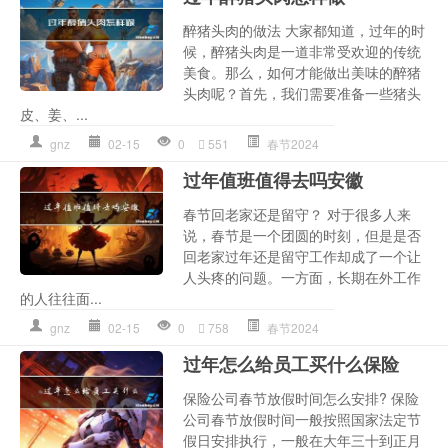
醉猪头肉的做法 大家都知道，过年的时
候，醉猪头肉是一道非常受欢迎的传统
美食。那么，如何才能做出美味的醉猪
头肉呢？首先，我们需要准备一些猪头
皮、姜、...
gnz
02-15
0
551
春节2024
过年值班值得去吗安徽
春节回老家还是留守？ 对于很多人来
说，春节是一个团圆的时刻，但是是否
回老家过年还是留守工作却成了一个让
人头疼的问题。一方面，长期在外工作
的人往往面...
gnz
02-15
0
758
春节2024
过年怎么给员工买什么保险
保险公司春节放假时间怎么安排? 保险
公司春节放假时间一般按照国家法定节
假日安排执行，一般在大年三十到正月