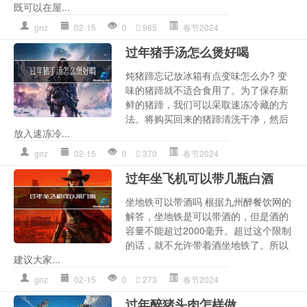
既可以在屋...
gnz
02-15
0
985
春节2024
过年猪手汤怎么煲好喝
炖猪蹄忘记放冰箱有点变味怎么办? 变
味的猪蹄就不适合食用了。为了保存新
鲜的猪蹄，我们可以采取速冻冷藏的方
法。将购买回来的猪蹄清洗干净，然后
放入速冻冷...
gnz
02-15
0
370
春节2024
过年坐飞机可以带几瓶白酒
坐地铁可以带酒吗 根据九州醉餐饮网的
解答，坐地铁是可以带酒的，但是酒的
容量不能超过2000毫升。超过这个限制
的话，就不允许带着酒坐地铁了。所以
建议大家...
gnz
02-15
0
273
春节2024
过年醉猪头肉怎样做