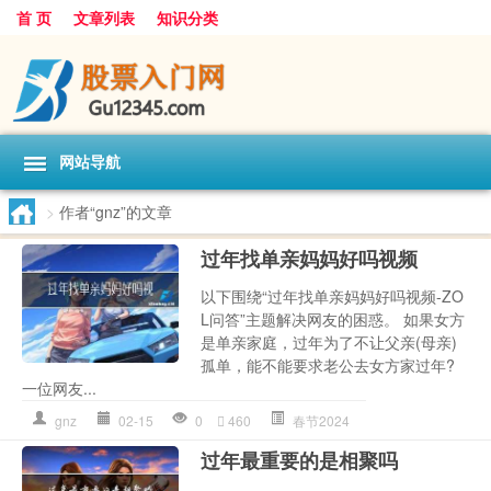
首 页
文章列表
知识分类
网站导航
>
作者“gnz”的文章
过年找单亲妈妈好吗视频
以下围绕“过年找单亲妈妈好吗视频-ZO
L问答”主题解决网友的困惑。 如果女方
是单亲家庭，过年为了不让父亲(母亲)
孤单，能不能要求老公去女方家过年?
一位网友...
gnz
02-15
0
460
春节2024
过年最重要的是相聚吗