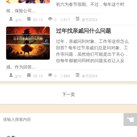
初六为春节假期。不过，每年这个时
候，保险公司...
gnz
02-15
0
617
春节2024
过年找亲戚问什么问题
过年，亲戚问到对象、工作等这些怎么
回答? 每年过节亲戚们总是问对象、工
作等问题，虽然他们可能是出于关心，
但每年都被问同样的问题实在让人反
感。作为回答...
gnz
02-15
0
864
春节2024
下一页
☚