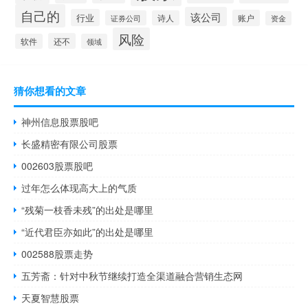
自己的
该公司
行业
账户
证券公司
诗人
资金
风险
还不
软件
领域
猜你想看的文章
神州信息股票股吧
长盛精密有限公司股票
002603股票股吧
过年怎么体现高大上的气质
“残菊一枝香未残”的出处是哪里
“近代君臣亦如此”的出处是哪里
002588股票走势
五芳斋：针对中秋节继续打造全渠道融合营销生态网
天夏智慧股票