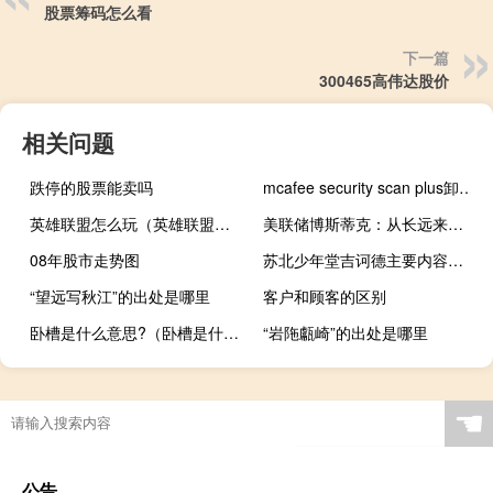
股票筹码怎么看
下一篇
300465高伟达股价
相关问题
跌停的股票能卖吗
mcafee security scan plus卸载灰色
英雄联盟怎么玩（英雄联盟怎么玩）
美联储博斯蒂克：从长远来看利率可能比过去更高
08年股市走势图
苏北少年堂吉诃德主要内容（堂吉诃德主要内容）
“望远写秋江”的出处是哪里
客户和顾客的区别
卧槽是什么意思?（卧槽是什么意思）
“岩陁甗崎”的出处是哪里
☚
公告