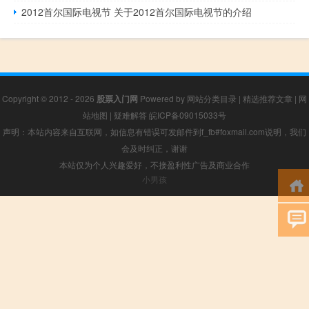
2012首尔国际电视节 关于2012首尔国际电视节的介绍
Copyright © 2012 - 2026
股票入门网
Powered by
网站分类目录
|
精选推荐文章
|
网
站地图
|
疑难解答
皖ICP备09015033号
声明：本站内容来自互联网，如信息有错误可发邮件到f_fb#foxmail.com说明，我们
会及时纠正，谢谢
本站仅为个人兴趣爱好，不接盈利性广告及商业合作
小男孩