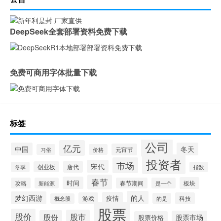
DeepSeek全套部署资料免费下载
免费可商用字体批量下载
标签
公司
亿元
中国
冬天
元宵节
习俗
价格
投资者
市场
宋代
唐代
创业板
冬季
指数
春节
时间
板块
攻略
新能源
春节期间
是一个
的人
梦幻西游
疫情
游戏
科技
的是
概念股
股票
股价
股市
股份
股票市场
股票价格