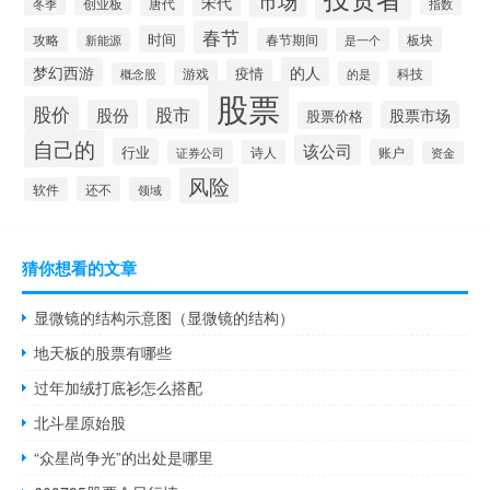
宋代
唐代
创业板
冬季
指数
春节
时间
板块
攻略
新能源
春节期间
是一个
的人
梦幻西游
疫情
游戏
科技
的是
概念股
股票
股价
股市
股份
股票市场
股票价格
自己的
该公司
行业
账户
证券公司
诗人
资金
风险
还不
软件
领域
猜你想看的文章
显微镜的结构示意图（显微镜的结构）
地天板的股票有哪些
过年加绒打底衫怎么搭配
北斗星原始股
“众星尚争光”的出处是哪里