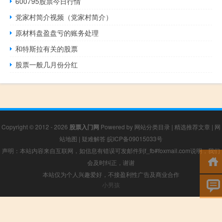
600795股票今日行情
党家村简介视频（党家村简介）
原材料盘盈盘亏的账务处理
和特斯拉有关的股票
股票一般几月份分红
Copyright © 2012 - 2026
股票入门网
Powered by
网站分类目录
|
精选推荐文章
|
网
站地图
|
疑难解答
皖ICP备09015033号
声明：本站内容来自互联网，如信息有错误可发邮件到f_fb#foxmail.com说明，我们
会及时纠正，谢谢
本站仅为个人兴趣爱好，不接盈利性广告及商业合作
小男孩