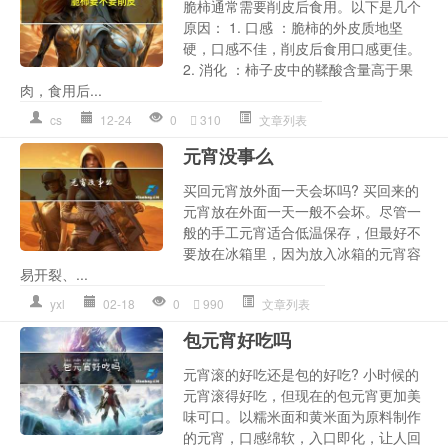
脆柿通常需要削皮后食用。以下是几个
原因： 1. 口感 ：脆柿的外皮质地坚
硬，口感不佳，削皮后食用口感更佳。
2. 消化 ：柿子皮中的鞣酸含量高于果
肉，食用后...
cs
12-24
0
310
文章列表
元宵没事么
买回元宵放外面一天会坏吗? 买回来的
元宵放在外面一天一般不会坏。尽管一
般的手工元宵适合低温保存，但最好不
要放在冰箱里，因为放入冰箱的元宵容
易开裂、...
yxl
02-18
0
990
文章列表
包元宵好吃吗
元宵滚的好吃还是包的好吃? 小时候的
元宵滚得好吃，但现在的包元宵更加美
味可口。以糯米面和黄米面为原料制作
的元宵，口感绵软，入口即化，让人回