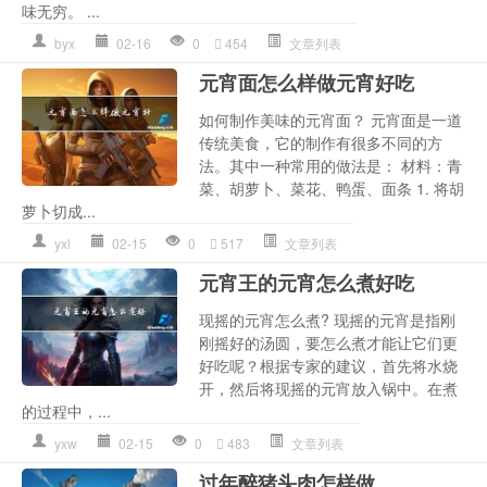
味无穷。 ...
byx
02-16
0
454
文章列表
元宵面怎么样做元宵好吃
如何制作美味的元宵面？ 元宵面是一道
传统美食，它的制作有很多不同的方
法。其中一种常用的做法是： 材料：青
菜、胡萝卜、菜花、鸭蛋、面条 1. 将胡
萝卜切成...
yxl
02-15
0
517
文章列表
元宵王的元宵怎么煮好吃
现摇的元宵怎么煮? 现摇的元宵是指刚
刚摇好的汤圆，要怎么煮才能让它们更
好吃呢？根据专家的建议，首先将水烧
开，然后将现摇的元宵放入锅中。在煮
的过程中，...
yxw
02-15
0
483
文章列表
过年醉猪头肉怎样做