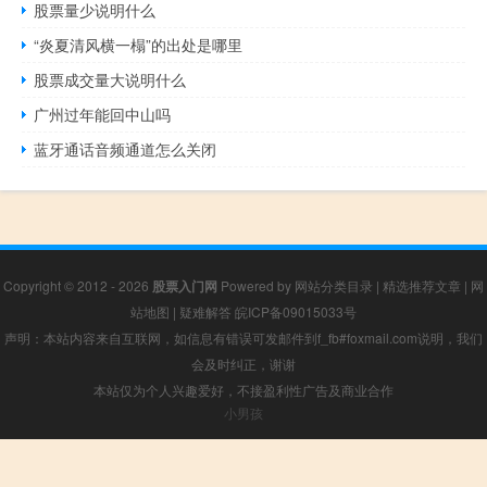
股票量少说明什么
“炎夏清风横一榻”的出处是哪里
股票成交量大说明什么
广州过年能回中山吗
蓝牙通话音频通道怎么关闭
Copyright © 2012 - 2026
股票入门网
Powered by
网站分类目录
|
精选推荐文章
|
网
站地图
|
疑难解答
皖ICP备09015033号
声明：本站内容来自互联网，如信息有错误可发邮件到f_fb#foxmail.com说明，我们
会及时纠正，谢谢
本站仅为个人兴趣爱好，不接盈利性广告及商业合作
小男孩