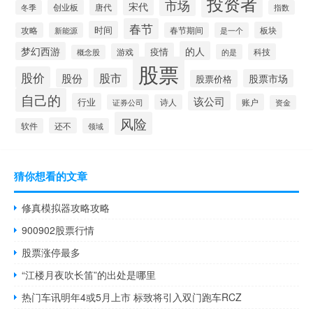
投资者
市场
宋代
唐代
创业板
冬季
指数
春节
时间
板块
攻略
新能源
春节期间
是一个
的人
梦幻西游
疫情
游戏
科技
的是
概念股
股票
股价
股市
股份
股票市场
股票价格
自己的
该公司
行业
账户
证券公司
诗人
资金
风险
还不
软件
领域
猜你想看的文章
修真模拟器攻略攻略
900902股票行情
股票涨停最多
“江楼月夜吹长笛”的出处是哪里
热门车讯明年4或5月上市 标致将引入双门跑车RCZ