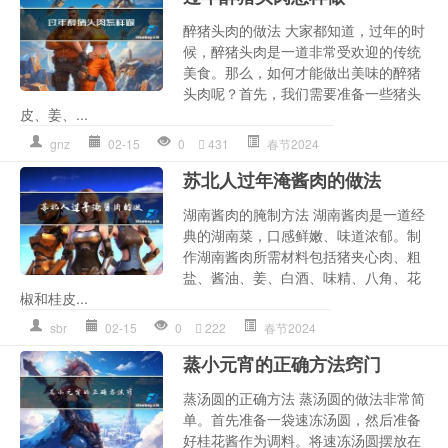
醉猪头肉的做法 大家都知道，过年的时
候，醉猪头肉是一道非常受欢迎的传统
美食。那么，如何才能做出美味的醉猪
头肉呢？首先，我们需要准备一些猪头
皮、姜、...
gnz
02-15
0
431
春节2024
苏北人过年淹酱肉的做法
湖南酱肉的腌制方法 湖南酱肉是一道经
典的湖南菜，口感鲜嫩、味道浓郁。制
作湖南酱肉所需材料包括猪夹心肉、粗
盐、酱油、姜、白酒、味精、八角、花
椒和桂皮...
sbr
02-15
0
222
春节2024
蒸小元宵的正确方法窍门
蒸汤圆的正确方法 蒸汤圆的做法非常简
单。首先准备一袋速冻汤圆，然后准备
好桂花酱作为调料。将速冻汤圆摆放在