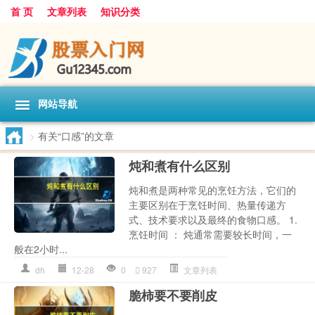
首 页
文章列表
知识分类
网站导航
>
有关“口感”的文章
炖和煮有什么区别
炖和煮是两种常见的烹饪方法，它们的
主要区别在于烹饪时间、热量传递方
式、技术要求以及最终的食物口感。 1.
烹饪时间 ： 炖通常需要较长时间，一
般在2小时...
dh
12-28
0
927
文章列表
脆柿要不要削皮