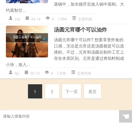
蒸锅中，加水烧开后放入锅中蒸制。大
约蒸制廿...
zxy
02-14
0
954
文章列表
汤圆元宵哪个可以油炸
汤圆元宵哪个可以炸? 想要享受炸食的
口感，无论是元宵还是汤圆都是可以选
择的。不过，元宵和汤圆在制作工艺上
存在本质区别。元宵是通过将馅料制成
小块，放入...
tyy
02-13
0
636
文章列表
1
2
下一页
尾页
☚