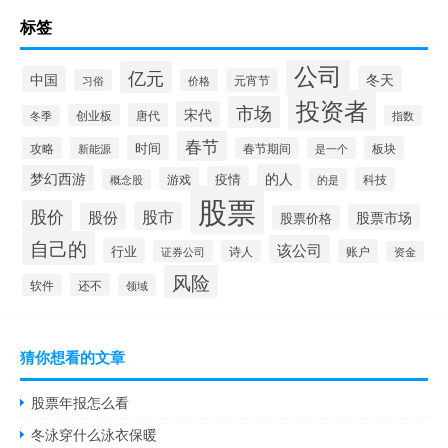
标签
公司
亿元
中国
冬天
元宵节
习俗
价格
投资者
市场
宋代
唐代
创业板
冬季
指数
春节
时间
板块
攻略
新能源
春节期间
是一个
的人
梦幻西游
疫情
游戏
科技
的是
概念股
股票
股价
股市
股份
股票市场
股票价格
自己的
该公司
行业
账户
证券公司
诗人
资金
风险
还不
软件
领域
猜你想看的文章
股票年报怎么看
冬泳穿什么泳衣保暖