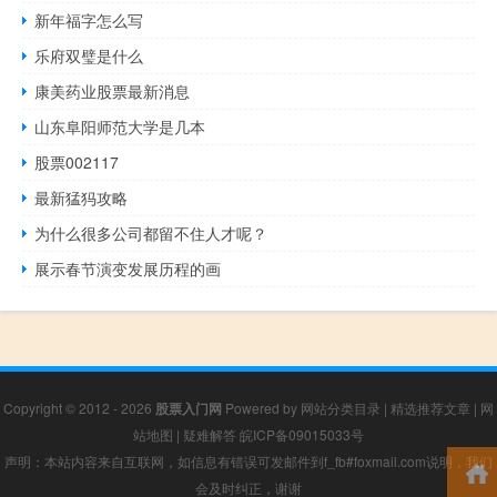
新年福字怎么写
乐府双璧是什么
康美药业股票最新消息
山东阜阳师范大学是几本
股票002117
最新猛犸攻略
为什么很多公司都留不住人才呢？
展示春节演变发展历程的画
Copyright © 2012 - 2026
股票入门网
Powered by
网站分类目录
|
精选推荐文章
|
网
站地图
|
疑难解答
皖ICP备09015033号
声明：本站内容来自互联网，如信息有错误可发邮件到f_fb#foxmail.com说明，我们
会及时纠正，谢谢