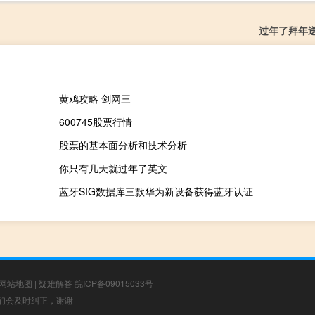
过年了拜年
黄鸡攻略 剑网三
600745股票行情
股票的基本面分析和技术分析
你只有几天就过年了英文
蓝牙SIG数据库三款华为新设备获得蓝牙认证
网站地图
|
疑难解答
皖ICP备09015033号
，我们会及时纠正，谢谢