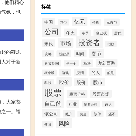
午，他们精心
标签
的气氛，也
亿元
中国
元宵节
习俗
价格
公司
冬天
唐代
创业板
冬季
投资者
市场
宋代
指数
响起的鞭炮
春节
时间
攻略
新能源
国人对于新
梦幻西游
板块
春节期间
是一个
的人
疫情
游戏
的是
概念股
股价
股市
股份
科技
股票
股票市场
股票价格
候，大家都
自己的
行业
证券公司
诗人
俗之一。福
该公司
账户
还不
软件
资金
风险
领域