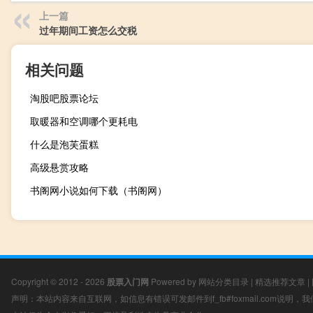
上一篇
过年期间工资怎么交税
相关问题
淘股吧股票论坛
取暖器和空调哪个更耗电
什么是泡芙蛋糕
高级悬赏攻略
书阁网小说如何下载（书阁网）
Copyright © 2012 - 2026
股票入门网
Powered by
网站分类目录
|
精选推荐文章
|
声明：本站内容来自互联网，如信息有错误可发邮件到f_fb#foxmail.com说明