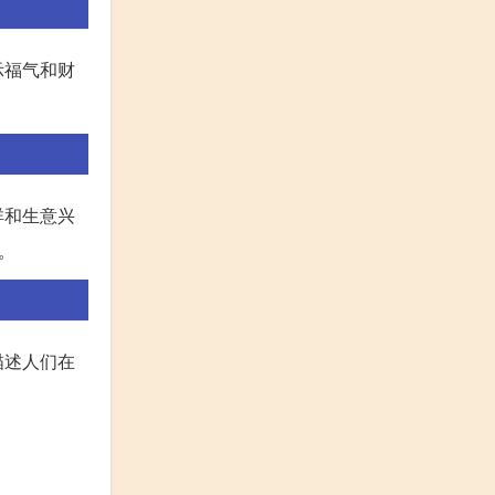
示福气和财
。
祥和生意兴
。
描述人们在