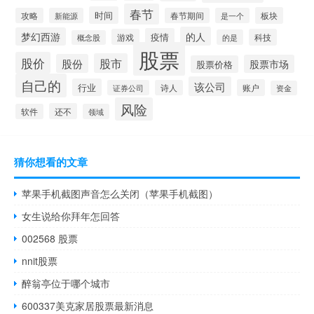
春节
时间
板块
攻略
新能源
春节期间
是一个
的人
梦幻西游
疫情
游戏
科技
的是
概念股
股票
股价
股市
股份
股票市场
股票价格
自己的
该公司
行业
账户
证券公司
诗人
资金
风险
还不
软件
领域
猜你想看的文章
苹果手机截图声音怎么关闭（苹果手机截图）
女生说给你拜年怎回答
002568 股票
nnit股票
醉翁亭位于哪个城市
600337美克家居股票最新消息