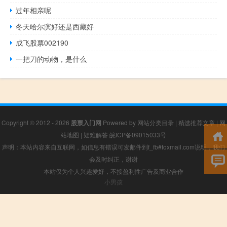
过年相亲呢
冬天哈尔滨好还是西藏好
成飞股票002190
一把刀的动物，是什么
Copyright © 2012 - 2026
股票入门网
Powered by
网站分类目录
|
精选推荐文章
|
网
站地图
|
疑难解答
皖ICP备09015033号
声明：本站内容来自互联网，如信息有错误可发邮件到f_fb#foxmail.com说明，我们
会及时纠正，谢谢
本站仅为个人兴趣爱好，不接盈利性广告及商业合作
小男孩