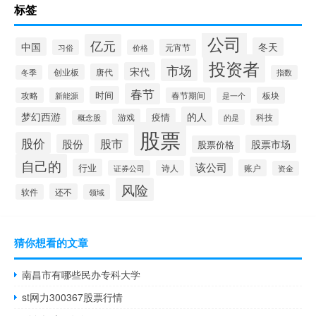
标签
公司
亿元
中国
冬天
元宵节
习俗
价格
投资者
市场
宋代
唐代
创业板
冬季
指数
春节
时间
板块
攻略
新能源
春节期间
是一个
的人
梦幻西游
疫情
游戏
科技
的是
概念股
股票
股价
股市
股份
股票市场
股票价格
自己的
该公司
行业
账户
证券公司
诗人
资金
风险
还不
软件
领域
猜你想看的文章
南昌市有哪些民办专科大学
st网力300367股票行情