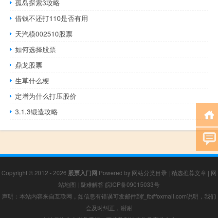
孤岛探索3攻略
借钱不还打110是否有用
天汽模002510股票
如何选择股票
鼎龙股票
生草什么梗
定增为什么打压股价
3.1.3锻造攻略
Copyright © 2012 - 2026
股票入门网
Powered by
网站分类目录
|
精选推荐文章
|
网
站地图
|
疑难解答
皖ICP备09015033号
声明：本站内容来自互联网，如信息有错误可发邮件到f_fb#foxmail.com说明，我们
会及时纠正，谢谢