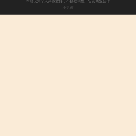
本站仅为个人兴趣爱好，不接盈利性广告及商业合作
小男孩