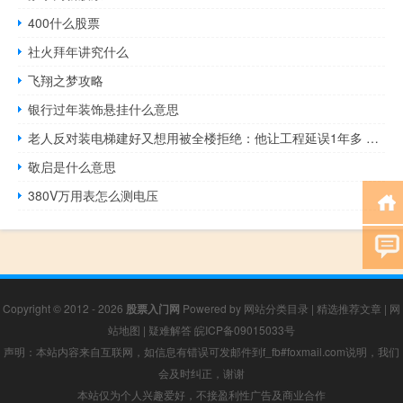
400什么股票
社火拜年讲究什么
飞翔之梦攻略
银行过年装饰悬挂什么意思
老人反对装电梯建好又想用被全楼拒绝：他让工程延误1年多 到底什么情况呢
敬启是什么意思
380V万用表怎么测电压
Copyright © 2012 - 2026
股票入门网
Powered by
网站分类目录
|
精选推荐文章
|
网
站地图
|
疑难解答
皖ICP备09015033号
声明：本站内容来自互联网，如信息有错误可发邮件到f_fb#foxmail.com说明，我们
会及时纠正，谢谢
本站仅为个人兴趣爱好，不接盈利性广告及商业合作