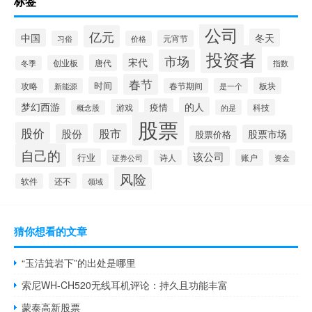
标签
公司
亿元
中国
冬天
元宵节
习俗
价格
投资者
市场
宋代
唐代
创业板
冬季
指数
春节
时间
板块
攻略
新能源
春节期间
是一个
的人
梦幻西游
疫情
游戏
科技
的是
概念股
股票
股价
股市
股份
股票市场
股票价格
自己的
该公司
行业
账户
证券公司
诗人
资金
风险
还不
软件
领域
猜你想看的文章
“玉洁箕岩下”的出处是哪里
索尼WH-CH520无线耳机评论：持久且功能丰富
蒙泰高新股票