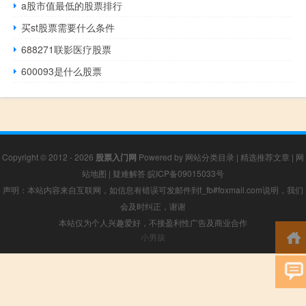
a股市值最低的股票排行
买st股票需要什么条件
688271联影医疗股票
600093是什么股票
Copyright © 2012 - 2026
股票入门网
Powered by
网站分类目录
|
精选推荐文章
|
网
站地图
|
疑难解答
皖ICP备09015033号
声明：本站内容来自互联网，如信息有错误可发邮件到f_fb#foxmail.com说明，我们
会及时纠正，谢谢
本站仅为个人兴趣爱好，不接盈利性广告及商业合作
小男孩