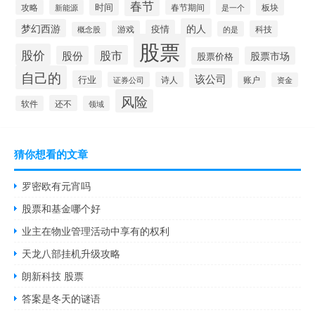
春节
时间
板块
攻略
新能源
春节期间
是一个
的人
梦幻西游
疫情
游戏
科技
的是
概念股
股票
股价
股市
股份
股票市场
股票价格
自己的
该公司
行业
账户
证券公司
诗人
资金
风险
还不
软件
领域
猜你想看的文章
罗密欧有元宵吗
股票和基金哪个好
业主在物业管理活动中享有的权利
天龙八部挂机升级攻略
朗新科技 股票
答案是冬天的谜语