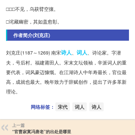
□□□不见，乌获臂空攘。
□诧藏幽密，其如盖愈彰。
作者简介(刘克庄)
诗人
词人
刘克庄(1187～1269) 南宋
、
、诗论家。字潜
夫，号后村。福建莆田人。宋末文坛领袖，辛派词人的重
要代表，词风豪迈慷慨。在江湖诗人中年寿最长，官位最
高，成就也最大。晚年致力于辞赋创作，提出了许多革新
理论。
网络标签：
宋代
词人
诗人
上一篇
“官曹寂寞冯唐老”的出处是哪里