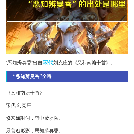
宋代
“恶知辨臭香”出自
刘克庄的《又和南塘十首》。
“恶知辨臭香”全诗
《又和南塘十首》
宋代 刘克庄
倏来如詗伺，奇中费堤防。
最善逃形影，恶知辨臭香。