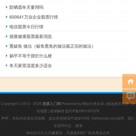
防晒霜冬天要用吗
600641万业企业股票行情
电信股票今日行情
德展健康股票最新消息
熏鲅鱼 做法（鲅鱼熏鱼的做法最正宗的做法）
躺平不等于摆烂什么梗
冬天家里湿度多少适合
Copyright © 2012 - 2026
股票入门网
Powered by
网站分类目录
|
精选推荐文章
|
网
站地图
|
疑难解答
皖ICP备09015033号
声明：本站内容来自互联网，如信息有错误可发邮件到f_fb#foxmail.com说明，我们
会及时纠正，谢谢
本站仅为个人兴趣爱好，不接盈利性广告及商业合作