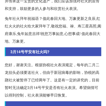
并传承这一宝贵的文化遗产，我们应该加强对社火的宣传
和支持，鼓励更多的人参与和欣赏社火表演。
兔年社火拜年祝福语？值此春回大地、万象更新之良辰,红
红火火的社火给大家拜年了,敬祝您福、禄、寿三星高照,阖
府康乐,兔年如意吉祥!祝您万事如意,心想事成! 值此春回大
地、万象更。
3月14号平安有社火吗?
您好，谢谢关注。根据协税社火表演规定，每年的二月二
龙抬头必须要送社火，但由于新冠病毒的影响，协税的高
跷社火被暂停了已经两年了。这是有一定的讲究的，目前
暂时无法确定3月14号平安是否有社火表演。希望病情可
以得到控制，社火表演能够早日恢复。