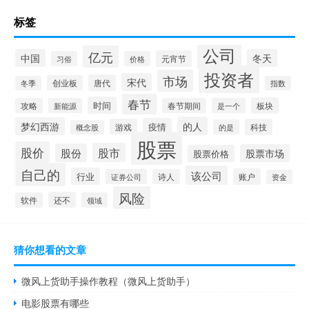
标签
公司
亿元
中国
冬天
元宵节
习俗
价格
投资者
市场
宋代
唐代
创业板
冬季
指数
春节
时间
板块
攻略
新能源
春节期间
是一个
的人
梦幻西游
疫情
游戏
科技
的是
概念股
股票
股价
股市
股份
股票市场
股票价格
自己的
该公司
行业
账户
证券公司
诗人
资金
风险
还不
软件
领域
猜你想看的文章
微风上货助手操作教程（微风上货助手）
电影股票有哪些