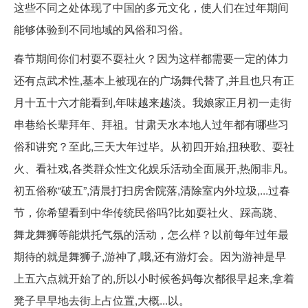
这些不同之处体现了中国的多元文化，使人们在过年期间
能够体验到不同地域的风俗和习俗。
春节期间你们村耍不耍社火？因为这样都需要一定的体力
还有点武术性,基本上被现在的广场舞代替了,并且也只有正
月十五十六才能看到,年味越来越淡。我娘家正月初一走街
串巷给长辈拜年、拜祖。甘肃天水本地人过年都有哪些习
俗和讲究？至此,三天大年过毕。从初四开始,扭秧歌、耍社
火、看社戏,各类群众性文化娱乐活动全面展开,热闹非凡。
初五俗称“破五”,清晨打扫房舍院落,清除室内外垃圾,...过春
节，你希望看到中华传统民俗吗?比如耍社火、踩高跷、
舞龙舞狮等能烘托气氛的活动，怎么样？以前每年过年最
期待的就是舞狮子,游神了,哦,还有游灯会。因为游神是早
上五六点就开始了的,所以小时候爸妈每次都很早起来,拿着
凳子早早地去街上占位置,大概...以。