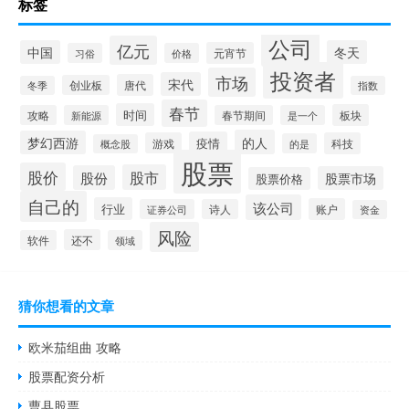
标签
公司
亿元
中国
冬天
元宵节
习俗
价格
投资者
市场
宋代
唐代
创业板
冬季
指数
春节
时间
板块
攻略
新能源
春节期间
是一个
的人
梦幻西游
疫情
游戏
科技
的是
概念股
股票
股价
股市
股份
股票市场
股票价格
自己的
该公司
行业
账户
证券公司
诗人
资金
风险
还不
软件
领域
猜你想看的文章
欧米茄组曲 攻略
股票配资分析
曹县股票