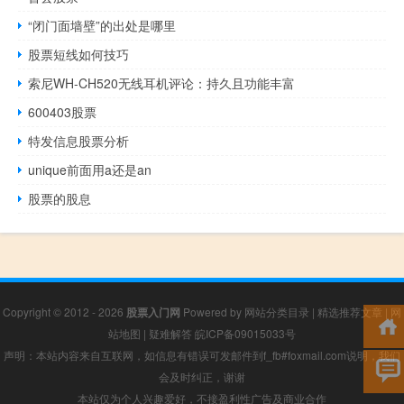
“闭门面墙壁”的出处是哪里
股票短线如何技巧
索尼WH-CH520无线耳机评论：持久且功能丰富
600403股票
特发信息股票分析
unique前面用a还是an
股票的股息
Copyright © 2012 - 2026
股票入门网
Powered by
网站分类目录
|
精选推荐文章
|
网
站地图
|
疑难解答
皖ICP备09015033号
声明：本站内容来自互联网，如信息有错误可发邮件到f_fb#foxmail.com说明，我们
会及时纠正，谢谢
本站仅为个人兴趣爱好，不接盈利性广告及商业合作