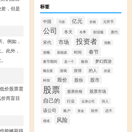
标签
较差，但是
亿元
中国
元宵节
习俗
价格
公司
冬天
唐代
创业板
冬季
投资者
市场
析。例如，
宋代
指数
大。此外，
春节
时间
攻略
新能源
大。
梦幻西游
板块
春节期间
是一个
的人
疫情
游戏
的是
概念股
股价
股市
股份
科技
股票
低价股票需
股票市场
股票价格
低价而盲目
自己的
行业
证券公司
诗人
该公司
账户
还不
软件
资金
风险
领域
也能够获得