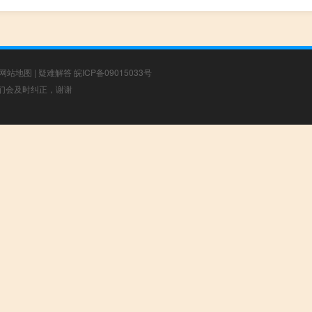
网站地图
|
疑难解答
皖ICP备09015033号
，我们会及时纠正，谢谢