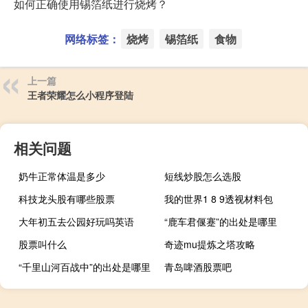
如何正确使用锡箔纸进行烧烤？
网络标签：
烧烤
锡箔纸
食物
上一篇
王者荣耀怎么小程序登陆
相关问题
奶牛正常体温是多少
短线炒股怎么选股
科技龙头股有哪些股票
我的世界1 8 9透视材料包
大年初五去公园好玩吗英语
“鹿车君偃蹇”的出处是哪里
股票叫什么
奇迹mu提炼之塔攻略
“千里山河百战中”的出处是哪里
青岛啤酒股票吧