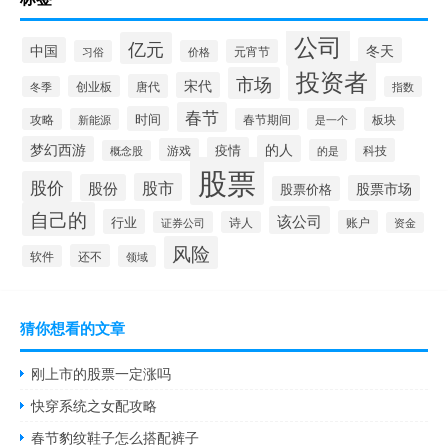
公司
亿元
中国
冬天
元宵节
习俗
价格
投资者
市场
宋代
唐代
创业板
冬季
指数
春节
时间
板块
攻略
新能源
春节期间
是一个
的人
梦幻西游
疫情
游戏
科技
的是
概念股
股票
股价
股市
股份
股票市场
股票价格
自己的
该公司
行业
账户
证券公司
诗人
资金
风险
还不
软件
领域
猜你想看的文章
刚上市的股票一定涨吗
快穿系统之女配攻略
春节豹纹鞋子怎么搭配裤子