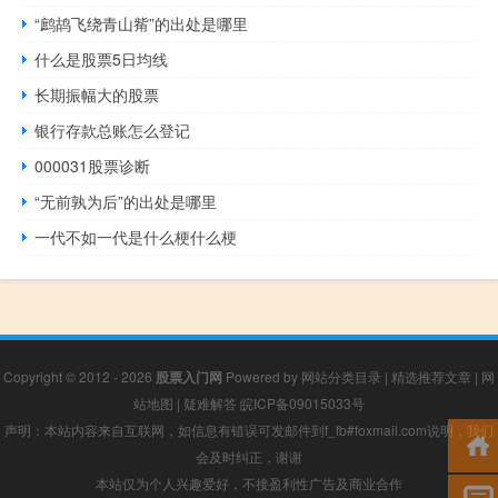
“鹧鸪飞绕青山觜”的出处是哪里
什么是股票5日均线
长期振幅大的股票
银行存款总账怎么登记
000031股票诊断
“无前孰为后”的出处是哪里
一代不如一代是什么梗什么梗
Copyright © 2012 - 2026
股票入门网
Powered by
网站分类目录
|
精选推荐文章
|
网
站地图
|
疑难解答
皖ICP备09015033号
声明：本站内容来自互联网，如信息有错误可发邮件到f_fb#foxmail.com说明，我们
会及时纠正，谢谢
本站仅为个人兴趣爱好，不接盈利性广告及商业合作