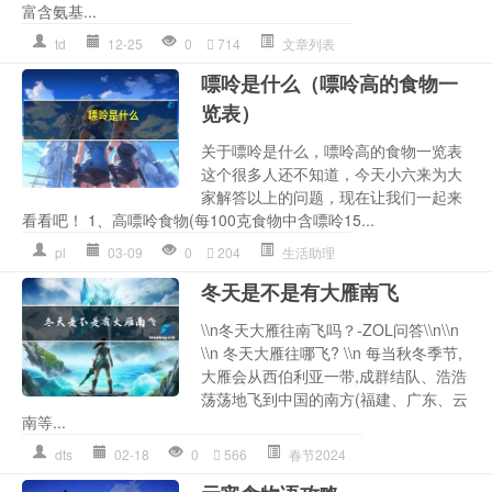
富含氨基...
td
12-25
0
714
文章列表
嘌呤是什么（嘌呤高的食物一
览表）
关于嘌呤是什么，嘌呤高的食物一览表
这个很多人还不知道，今天小六来为大
家解答以上的问题，现在让我们一起来
看看吧！ 1、高嘌呤食物(每100克食物中含嘌呤15...
pl
03-09
0
204
生活助理
冬天是不是有大雁南飞
\\n冬天大雁往南飞吗？-ZOL问答\\n\\n
\\n 冬天大雁往哪飞? \\n 每当秋冬季节,
大雁会从西伯利亚一带,成群结队、浩浩
荡荡地飞到中国的南方(福建、广东、云
南等...
dts
02-18
0
566
春节2024