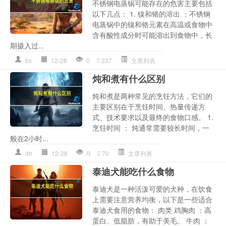
不锈钢电蒸锅可能存在的危害主要包括
以下几点： 1. 镍和铬的溶出 ：不锈钢
电蒸锅中的镍和铬元素在高温或食物中
含有酸性成分时可能溶出到食物中，长
期摄入过...
bx
12-28
0
237
文章列表
炖和煮有什么区别
炖和煮是两种常见的烹饪方法，它们的
主要区别在于烹饪时间、热量传递方
式、技术要求以及最终的食物口感。 1.
烹饪时间 ： 炖通常需要较长时间，一
般在2小时...
dh
12-28
0
70
文章列表
泰迪犬能吃什么食物
泰迪犬是一种活泼可爱的犬种，在饮食
上需要注意营养均衡，以下是一些适合
泰迪犬食用的食物： 肉类 鸡胸肉 ：高
蛋白、低脂肪，有助于美毛。 牛肉 ：