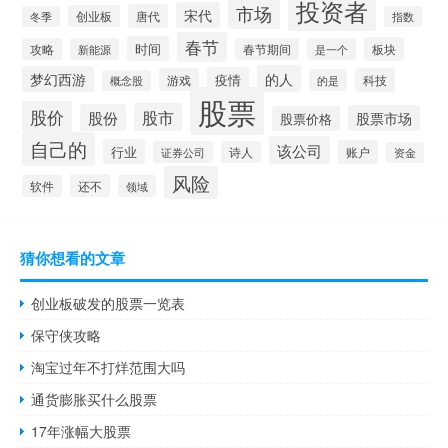
投资者
市场
宋代
唐代
创业板
冬季
指数
春节
时间
板块
攻略
新能源
春节期间
是一个
的人
梦幻西游
疫情
游戏
科技
的是
概念股
股票
股价
股市
股份
股票市场
股票价格
自己的
该公司
行业
账户
证券公司
诗人
资金
风险
还不
软件
领域
猜你想看的文章
创业板破发的股票一览表
保守侠攻略
淘宝过年不打烊范围大吗
通货膨胀买什么股票
17年涨幅大股票