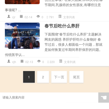
节期间,乳腺癌的女性朋友,有哪些注意
事项呢? ...
cjr
02-14
0
791
文章列表
春节后吃什么养肝
下面围绕“春节后吃什么养肝”主题解决
网友的困惑 养肝护肝吃什么食物好 春
节过后，很多人都面临一个问题，那就
是如何恢复过年期间养肝保肝的问题。
传统医学认...
cjh
02-13
0
220
文章列表
1
2
下一页
尾页
☚