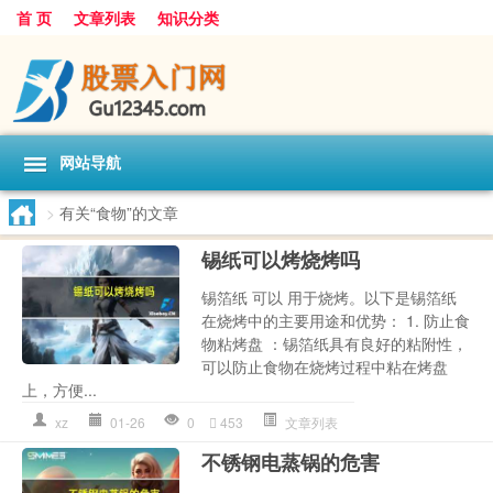
首 页
文章列表
知识分类
网站导航
>
有关“食物”的文章
锡纸可以烤烧烤吗
锡箔纸 可以 用于烧烤。以下是锡箔纸
在烧烤中的主要用途和优势： 1. 防止食
物粘烤盘 ：锡箔纸具有良好的粘附性，
可以防止食物在烧烤过程中粘在烤盘
上，方便...
xz
01-26
0
453
文章列表
不锈钢电蒸锅的危害