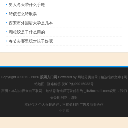
男人冬天带什么手链
转债怎么转股票
西安市外国语大学是几本
颗粒胶是干什么用的
春节去哪里玩对孩子好呢
Copyright © 2012 - 2026
股票入门网
Powered by
网站分类目录
|
精选推荐文章
|
网
站地图
|
疑难解答
皖ICP备09015033号
声明：本站内容来自互联网，如信息有错误可发邮件到f_fb#foxmail.com说明，我们
会及时纠正，谢谢
本站仅为个人兴趣爱好，不接盈利性广告及商业合作
小男孩