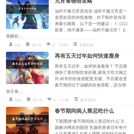
元宵食物语攻略
油炸不爆元宵宣传语 油炸不爆元宵是一
道受欢迎的传统食物，对于制作宣传语
来吸引顾客，以下是一些建议： 1. 口口
留香，绝不爆浆——油炸不爆元宵！ 2.
香酥软...
yxs
02-16
0
543
文章列表
再有五天过年如何快速瘦身
再有五天过年，如何快速瘦身？ 节后瘦
身除了要控制饮食的量,避免大吃大喝之
外,科学的饮食搭配更关键。节后要改变
春节期间过于油腻的饮食搭配，适当增
加主食...
zyw
02-15
0
106
春节2024
春节期间病人禁忌吃什么
下面围绕“春节期间病人禁忌吃什么”主
题解决网友的困惑 乳腺癌患者过年有什
么注意事项? 在家人团聚,祥和快乐的春