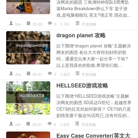
决网友的困惑 三角洲特种部队5黑鹰坠
落Marka Breakdown肿么下车 篮子游
戏,是电脑都能玩 英文?很正常,现在如...
bre
05-03
0
161
手游攻略
dragon planet 攻略
以下围绕“dragon planet 攻略”主题解决
网友的困惑 各位大大有特别好听的歌
吗，通通交出来大家一起分享一下哈?
以上是我喜欢的歌曲,希望你们能...
dra
05-01
0
822
手游攻略
HELLSEED游戏攻略
以下围绕“HELLSEED游戏攻略”主题解
决网友的困惑 SD高达G世纪：超越世界
CE73的拉克丝如何获得？ CE73的只是
剧情里露个脸说句话而已,没有对应的...
hel
05-01
0
422
手游攻略
Easy Case Converter(英文大