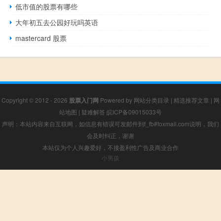
低市值的股票有哪些
大年初五去公园好玩吗英语
mastercard 股票
Copyright © 2012 - 2026
股票入门网
Powered by
网站分类目录
|
精选推荐文章
|
网
站地图
|
疑难解答
皖ICP备09015033号
声明：本站内容来自互联网，如信息有错误可发邮件到f_fb#foxmail.com说明，我们
会及时纠正，谢谢
本站仅为个人兴趣爱好，不接盈利性广告及商业合作
小男孩