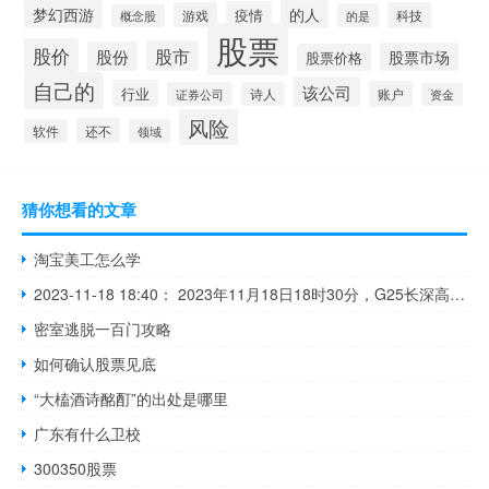
的人
梦幻西游
疫情
游戏
科技
的是
概念股
股票
股价
股市
股份
股票市场
股票价格
自己的
该公司
行业
账户
证券公司
诗人
资金
风险
还不
软件
领域
猜你想看的文章
淘宝美工怎么学
2023-11-18 18:40： 2023年11月18日18时30分，G25长深高速无锡段由杭州往连云港方向K2181+200至K2181+000离丁山1公里附近施工结束。2023年11月18日18时，G2503南京绕城高速东北段由南京四桥往南京三桥方向134K至133K花旗营收费站附近施工结束。 ​​​
密室逃脱一百门攻略
如何确认股票见底
“大榼酒诗酩酊”的出处是哪里
广东有什么卫校
300350股票