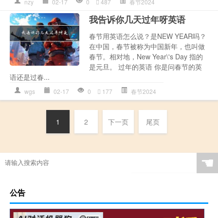
nzy
02-17
0
487
春节2024
我告诉你几天过年呀英语
春节用英语怎么说？是NEW YEAR吗？
在中国，春节被称为中国新年，也叫做
春节。相对地，New Year\'s Day 指的
是元旦。 过年的英语 你是问春节的英
语还是过春...
wgs
02-17
0
177
春节2024
1
2
下一页
尾页
☚
公告