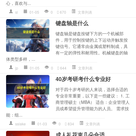
心，喜欢与...
sl
01-05
0
670
文章列表
键盘轴是什么
键盘轴是键盘按键下方的一个机械部
件，用于控制按键的上下运动并触发按
键信号。它通常由金属或塑料制成，具
有一定的弹性和耐用性。机械键盘的轴
体类型多样，...
jp
01-05
0
644
文章列表
40岁考研考什么专业好
对于四十岁考研的人来说，选择合适的
专业非常重要，以下是一些建议： 1. 工
商管理硕士（MBA） 适合：企业管理人
员或希望提升管理能力的人员。 需求技
能：组...
sslake
01-03
0
834
文章列表
成人礼花束几朵合适