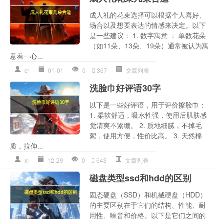
成人礼的花束选择可以根据个人喜好、
场合以及想要表达的情感来决定。以下
是一些建议： 1. 数字寓意 ： 单数花朵
（如11朵、13朵、19朵）通常被认为寓
意着一心...
cr
01-01
0
367
文章列表
洗脸巾好评语30字
以下是一些好评语，用于评价擦脸巾：
1. 柔软舒适，吸水性强，使用后肌肤感
觉清爽不紧绷。 2. 质地细腻，不掉毛
絮，使用方便，性价比高。 3. 天然棉
质，拉伸...
xl
12-29
0
643
文章列表
磁盘类型ssd和hdd的区别
固态硬盘（SSD）和机械硬盘（HDD）
的主要区别在于它们的结构、性能、耐
用性、噪音和价格。以下是它们之间的