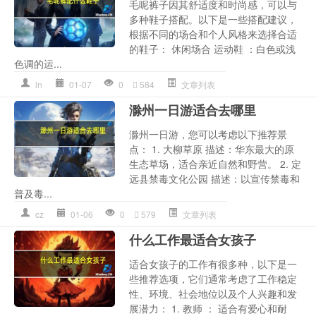
毛呢裤子因其舒适度和时尚感，可以与
多种鞋子搭配。以下是一些搭配建议，
根据不同的场合和个人风格来选择合适
的鞋子： 休闲场合 运动鞋 ：白色或浅
色调的运...
ln
01-07
0
584
文章列表
滁州一日游适合去哪里
滁州一日游，您可以考虑以下推荐景
点： 1. 大柳草原 描述：华东最大的原
生态草场，适合亲近自然和野营。 2. 定
远县禁毒文化公园 描述：以宣传禁毒和
普及毒...
cz
01-06
0
579
文章列表
什么工作最适合女孩子
适合女孩子的工作有很多种，以下是一
些推荐选项，它们通常考虑了工作稳定
性、环境、社会地位以及个人兴趣和发
展潜力： 1. 教师 ： 适合有爱心和耐