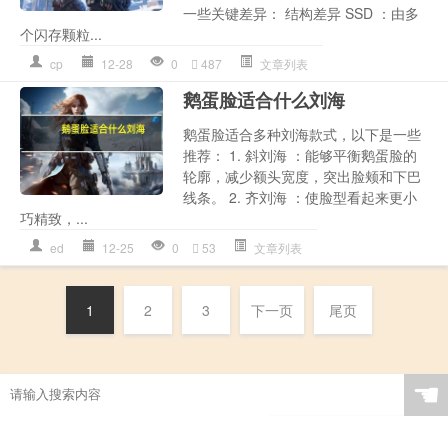
一些关键差异： 结构差异 SSD ：由多
个闪存颗粒...
cp
12-28
0
487
文章列表
鹅蛋脸适合什么刘海
鹅蛋脸适合多种刘海款式，以下是一些
推荐： 1. 斜刘海 ：能够平衡鹅蛋脸的
轮廓，减少额头宽度，突出脸颊和下巴
线条。 2. 齐刘海 ：使脸型看起来更小
巧精致，...
ed
12-25
0
53
文章列表
1
2
3
下一页
尾页
☚