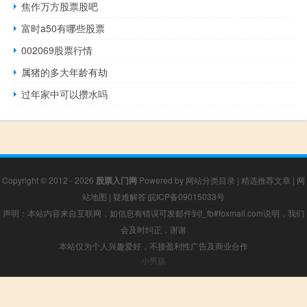
焦作万方股票股吧
富时a50有哪些股票
002069股票行情
属猪的多大年龄有劫
过年家中可以攒水吗
Copyright © 2012 - 2026
股票入门网
Powered by
网站分类目录
|
精选推荐文章
|
网
站地图
|
疑难解答
皖ICP备09015033号
声明：本站内容来自互联网，如信息有错误可发邮件到f_fb#foxmail.com说明，我们
会及时纠正，谢谢
本站仅为个人兴趣爱好，不接盈利性广告及商业合作
小男孩