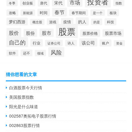
投资者
市场
宋代
唐代
创业板
冬季
指数
春节
时间
板块
攻略
新能源
春节期间
是一个
的人
梦幻西游
疫情
游戏
科技
的是
概念股
股票
股价
股市
股份
股票市场
股票价格
自己的
该公司
行业
账户
证券公司
诗人
资金
风险
还不
软件
领域
猜你想看的文章
白酒股票今天行情
美国股票指数
阳光是什么味道
002587奥拓电子股票行情
002863股票行情