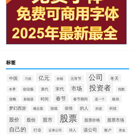
标签
公司
亿元
中国
冬天
元宵节
习俗
价格
投资者
市场
宋代
唐代
创业板
冬季
指数
春节
时间
板块
攻略
新能源
春节期间
是一个
的人
梦幻西游
疫情
游戏
科技
的是
概念股
股票
股价
股市
股份
股票市场
股票价格
自己的
该公司
行业
账户
证券公司
诗人
资金