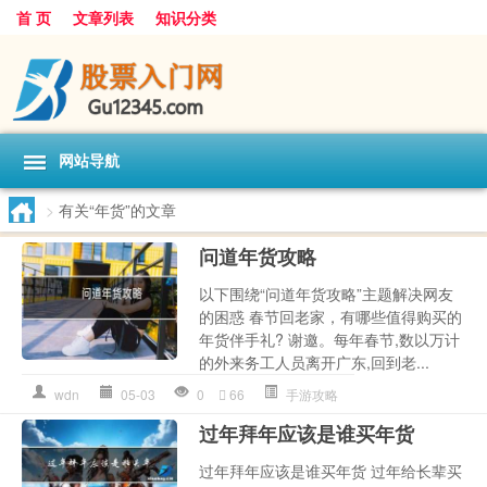
首 页
文章列表
知识分类
网站导航
>
有关“年货”的文章
问道年货攻略
以下围绕“问道年货攻略”主题解决网友
的困惑 春节回老家，有哪些值得购买的
年货伴手礼? 谢邀。每年春节,数以万计
的外来务工人员离开广东,回到老...
wdn
05-03
0
66
手游攻略
过年拜年应该是谁买年货
过年拜年应该是谁买年货 过年给长辈买