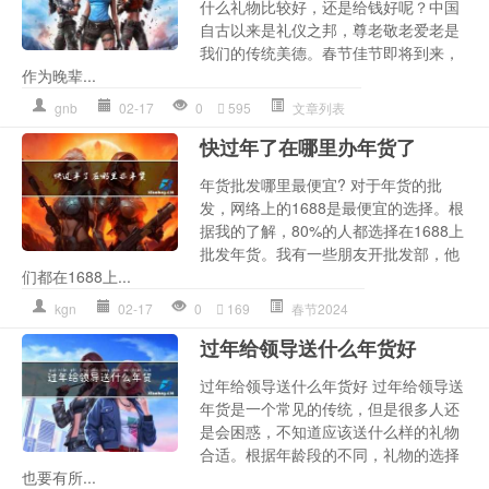
什么礼物比较好，还是给钱好呢？中国
自古以来是礼仪之邦，尊老敬老爱老是
我们的传统美德。春节佳节即将到来，
作为晚辈...
gnb
02-17
0
595
文章列表
快过年了在哪里办年货了
年货批发哪里最便宜? 对于年货的批
发，网络上的1688是最便宜的选择。根
据我的了解，80%的人都选择在1688上
批发年货。我有一些朋友开批发部，他
们都在1688上...
kgn
02-17
0
169
春节2024
过年给领导送什么年货好
过年给领导送什么年货好 过年给领导送
年货是一个常见的传统，但是很多人还
是会困惑，不知道应该送什么样的礼物
合适。根据年龄段的不同，礼物的选择
也要有所...