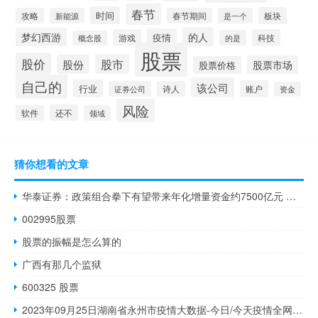
春节
时间
板块
攻略
新能源
春节期间
是一个
的人
梦幻西游
疫情
游戏
科技
的是
概念股
股票
股价
股市
股份
股票市场
股票价格
自己的
该公司
行业
账户
证券公司
诗人
资金
风险
还不
软件
领域
猜你想看的文章
华泰证券：政策组合拳下有望带来年化增量资金约7500亿元 显著改善内部资金面
002995股票
股票的振幅是怎么算的
广西有那几个监狱
600325 股票
2023年09月25日湖南省永州市疫情大数据-今日/今天疫情全网搜索最新实时消息动态情况通知播报