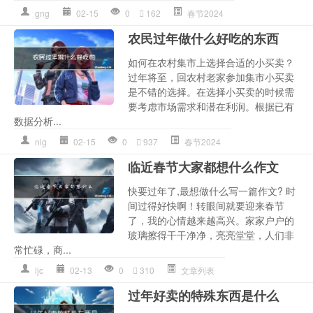
gng
02-15
0
162
春节2024
农民过年做什么好吃的东西
如何在农村集市上选择合适的小买卖？
过年将至，回农村老家参加集市小买卖
是不错的选择。在选择小买卖的时候需
要考虑市场需求和潜在利润。根据已有
数据分析...
nlg
02-15
0
937
春节2024
临近春节大家都想什么作文
快要过年了,最想做什么写一篇作文? 时
间过得好快啊！转眼间就要迎来春节
了，我的心情越来越高兴。家家户户的
玻璃擦得干干净净，亮亮堂堂，人们非
常忙碌，商...
ljc
02-13
0
310
文章列表
过年好卖的特殊东西是什么