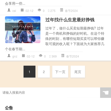
会享用一些...
csl
02-12
0
275
春节2024
过年找什么生意最好挣钱
过年了，做什么买卖短期最挣钱? 过年
是一个商机和挣钱的好时机。在这个特
殊的时刻，有哪些短期买卖可以帮你赚
取可观的收入呢？下面就为大家推荐几
个在春节期...
gnz
02-12
0
369
春节2024
1
2
下一页
尾页
☚
公告