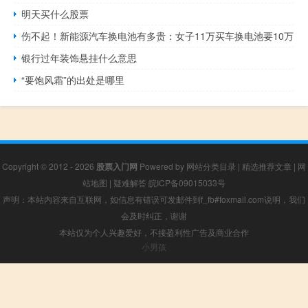
明天买什么股票
伤不起！新能源汽车换电池有多贵：女子11万买车换电池要10万
银行过年装饰悬挂什么意思
“要饱风霜”的出处是哪里
Copyright © 2012 - 2026
股票入门网
Powered by
网站分类目录
|
精选推荐文章
|
网
站地图
|
疑难解答
皖ICP备09015033号
声明：本站内容来自互联网，如信息有错误可发邮件到f_fb#foxmail.com说明，我们
会及时纠正，谢谢
本站仅为个人兴趣爱好，不接盈利性广告及商业合作
小男孩