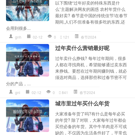
以下围绕“过年好卖的特殊东西是什
么”主题解决网友的困惑 农村年货什么
最好卖? 春节是中国的传统佳节!在春节
期间,人们不但准备有很多吃的东西,还
会用到很多...
gnh
02-12
0
121
春节2024
过年卖什么营销最好呢
过年卖什么挣钱? 每年过年期间，很多
人都在寻找商机，希望能够通过卖东西
来挣钱。要想在过年期间赚到钱，就必
须选对商品，选择那些和过春节密不可
分的产品，...
gnl
02-12
0
841
春节2024
城市里过年买什么年货
大家准备年货了吗?有什么是每年必买
的年货? 除了对联，大家每年过年都会
买些必备的年货。其中牛羊肉是不可或
缺的，不仅因为生活条件好了，平常也