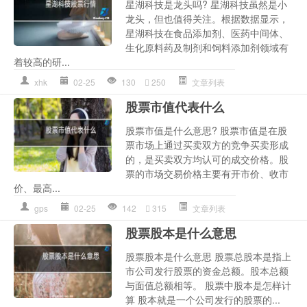
星湖科技是龙头吗? 星湖科技虽然是小
龙头，但也值得关注。根据数据显示，
星湖科技在食品添加剂、医药中间体、
生化原料药及制剂和饲料添加剂领域有
着较高的研...
xhk
02-25
130
250
文章列表
股票市值代表什么
股票市值是什么意思? 股票市值是在股
票市场上通过买卖双方的竞争买卖形成
的，是买卖双方均认可的成交价格。股
票的市场交易价格主要有开市价、收市
价、最高...
gps
02-25
142
315
文章列表
股票股本是什么意思
股票股本是什么意思 股票总股本是指上
市公司发行股票的资金总额。股本总额
与面值总额相等。 股票中股本是怎样计
算 股本就是一个公司发行的股票的...