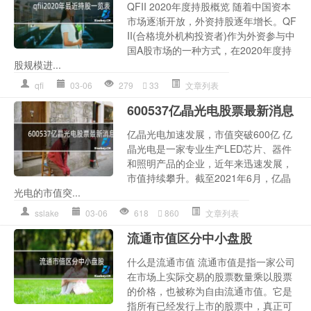
QFII 2020年度持股概览 随着中国资本
市场逐渐开放，外资持股逐年增长。QF
II(合格境外机构投资者)作为外资参与中
国A股市场的一种方式，在2020年度持
股规模进...
qfi
03-06
279
33
文章列表
600537亿晶光电股票最新消息
亿晶光电加速发展，市值突破600亿 亿
晶光电是一家专业生产LED芯片、器件
和照明产品的企业，近年来迅速发展，
市值持续攀升。截至2021年6月，亿晶
光电的市值突...
sslake
03-06
618
860
文章列表
流通市值区分中小盘股
什么是流通市值 流通市值是指一家公司
在市场上实际交易的股票数量乘以股票
的价格，也被称为自由流通市值。它是
指所有已经发行上市的股票中，真正可