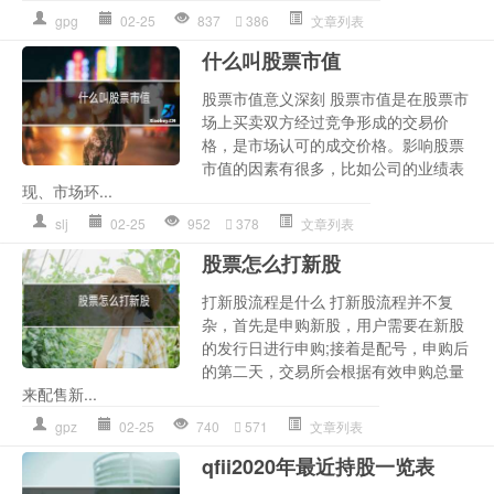
gpg
02-25
837
386
文章列表
什么叫股票市值
股票市值意义深刻 股票市值是在股票市
场上买卖双方经过竞争形成的交易价
格，是市场认可的成交价格。影响股票
市值的因素有很多，比如公司的业绩表
现、市场环...
slj
02-25
952
378
文章列表
股票怎么打新股
打新股流程是什么 打新股流程并不复
杂，首先是申购新股，用户需要在新股
的发行日进行申购;接着是配号，申购后
的第二天，交易所会根据有效申购总量
来配售新...
gpz
02-25
740
571
文章列表
qfii2020年最近持股一览表