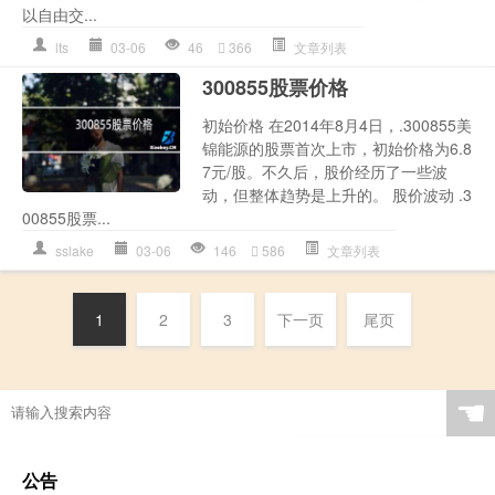
以自由交...
lts
03-06
46
366
文章列表
300855股票价格
初始价格 在2014年8月4日，.300855美
锦能源的股票首次上市，初始价格为6.8
7元/股。不久后，股价经历了一些波
动，但整体趋势是上升的。 股价波动 .3
00855股票...
sslake
03-06
146
586
文章列表
1
2
3
下一页
尾页
☚
公告