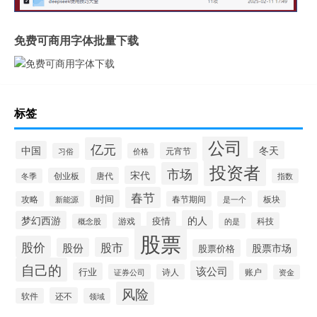
免费可商用字体批量下载
标签
公司
亿元
中国
冬天
元宵节
习俗
价格
投资者
市场
宋代
唐代
创业板
冬季
指数
春节
时间
板块
攻略
新能源
春节期间
是一个
的人
梦幻西游
疫情
游戏
科技
的是
概念股
股票
股价
股市
股份
股票市场
股票价格
自己的
该公司
行业
账户
证券公司
诗人
资金
风险
还不
软件
领域