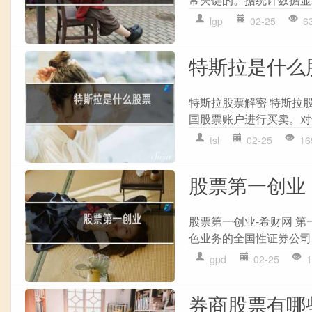
lgp
02-25
6
特斯拉是什么
特斯拉股票解密 特斯拉
国股票账户进行买卖。对
tsl
02-25
16
股票第一创业
股票第一创业-希财网 第
色业务的全国性证券公司，成
gpd
02-25
1
券商股票有哪