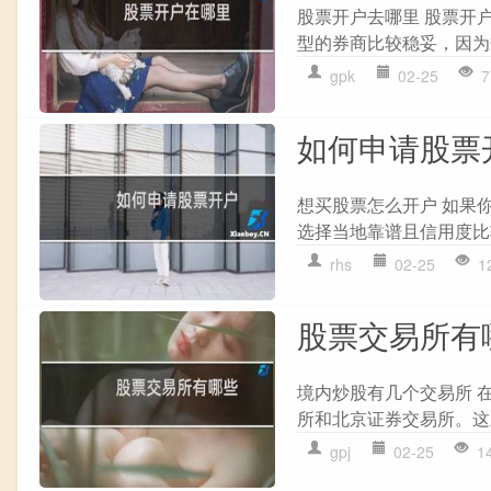
股票开户去哪里 股票开
型的券商比较稳妥，因为
gpk
02-25
7
如何申请股票
想买股票怎么开户 如果
选择当地靠谱且信用度比
rhs
02-25
1
股票交易所有
境内炒股有几个交易所 
所和北京证券交易所。这
gpj
02-25
1