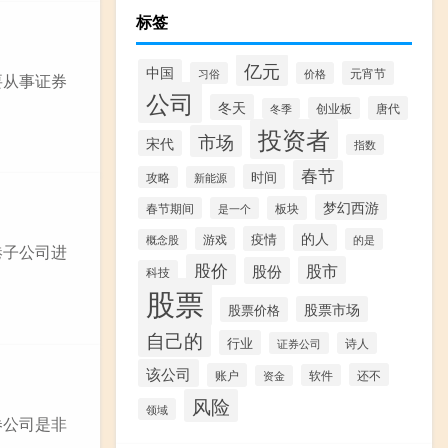
标签
亿元
中国
元宵节
习俗
价格
要从事证券
公司
冬天
唐代
创业板
冬季
投资者
市场
宋代
指数
春节
时间
攻略
新能源
梦幻西游
板块
春节期间
是一个
的人
疫情
游戏
的是
概念股
港子公司进
股价
股市
股份
科技
股票
股票市场
股票价格
自己的
行业
证券公司
诗人
该公司
账户
还不
软件
资金
风险
领域
券公司是非