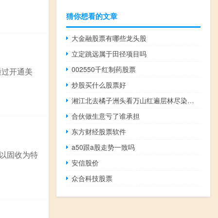
猜你想看的文章
大金融股票有哪些龙头股
立定跳远属于田径项目吗
002550千红制药股票
通过开通美
炒股买什么股票好
湘江北去橘子洲头看万山红遍层林尽染歌曲（湘江北去橘子洲头看万山红遍层林尽染）
合伙做生意亏了谁承担
东方财经股票软件
a50跟a股走势一致吗
司以固收为特
安信股价
众合科技股票