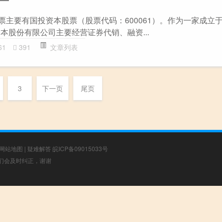
票主要有国投资本股票（股票代码：600061）。作为一家成立于2
本股份有限公司主要经营证券代销、融资...
61
391
文章列表
3
下一页
尾页
网站地图
|
疑难解答
皖ICP备09015033号
，我们会及时纠正，谢谢