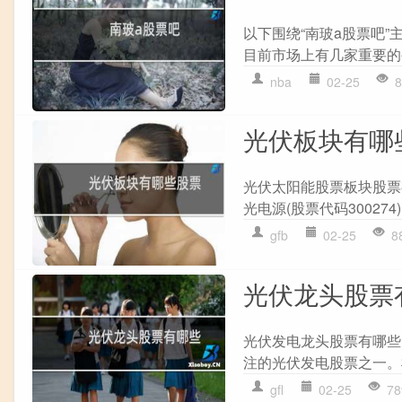
以下围绕“南玻a股票吧”
目前市场上有几家重要的公
nba
02-25
8
光伏板块有哪
光伏太阳能股票板块股票有
光电源(股票代码300274)
gfb
02-25
8
光伏龙头股票
光伏发电龙头股票有哪些
注的光伏发电股票之一。
gfl
02-25
78