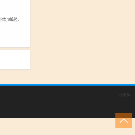
股纷纷崛起。
小男孩