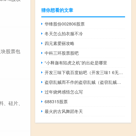
猜你想看的文章
华锋股份002806股票
冬天怎么拍衣服不冷
四元素爱丽攻略
板块股票包
中科三环股票股吧
“小释迦有陷虎之机”的出处是哪里
开发三味下载百度贴吧（开发三味1 6无修全集在线观看）
盗窃乱贼而不作的盗窃乱贼（盗窃乱贼而不作的作）
过年烧烤感悟怎么写
688315股票
料、硅片、
最火的古风舞蹈冬天