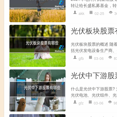
转让给长盛私募基金，转让
akk
02-25
3
光伏板块股票
光伏板块股票的概述 随
括光伏发电设备生产商、
gfb
03-06
8
光伏中下游股
什么是光伏中下游股票?
光伏电池、光伏组件、光
gfz
03-06
9