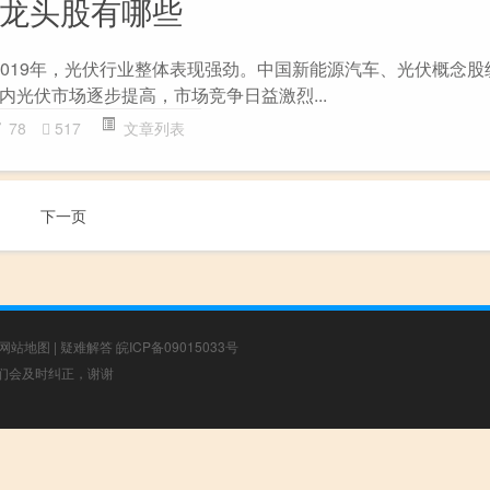
念龙头股有哪些
在2019年，光伏行业整体表现强劲。中国新能源汽车、光伏概念
内光伏市场逐步提高，市场竞争日益激烈...
78
517
文章列表
下一页
网站地图
|
疑难解答
皖ICP备09015033号
，我们会及时纠正，谢谢