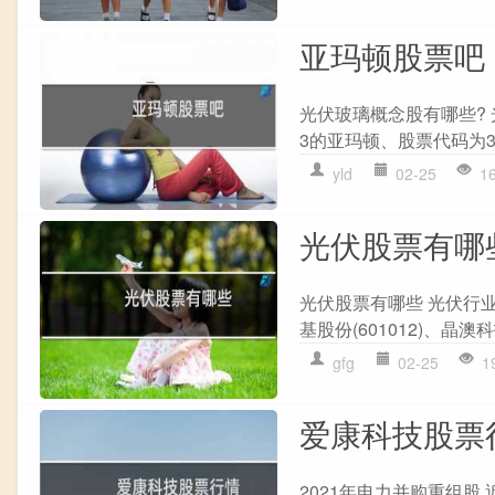
亚玛顿股票吧
光伏玻璃概念股有哪些? 
3的亚玛顿、股票代码为30
yld
02-25
1
光伏股票有哪
光伏股票有哪些 光伏行
基股份(601012)、晶澳科技
gfg
02-25
1
爱康科技股票
2021年电力并购重组股