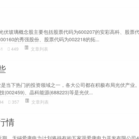
光伏玻璃概念股主要包括股票代码为600207的安彩高科、股票代码
0160的秀强股份、股票代码为002218的拓...
61
449
文章列表
些
业是当下热门的投资领域之一，各大公司都在积极布局光伏产业
(002459)、晶科能源(688223)等是光伏...
94
357
文章列表
行情
 近期，无锡爱康电力计划将持有的五家渠爱康电力开发有限公司48