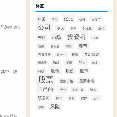
标签
亿元
中国
元宵节
习俗
价格
公司
为00262
冬天
唐代
创业板
冬季
投资者
市场
宋代
指数
春节
时间
攻略
新能源
梦幻西游
板块
春节期间
是一个
的人
疫情
游戏
的是
概念股
股价
股市
股份
。其中，隆
科技
股票
股票市场
股票价格
自己的
行业
证券公司
诗人
该公司
账户
还不
软件
资金
风险
领域
.9%股权