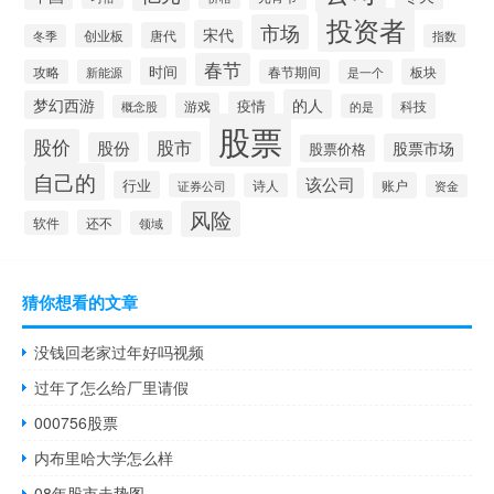
投资者
市场
宋代
唐代
创业板
冬季
指数
春节
时间
板块
攻略
新能源
春节期间
是一个
的人
梦幻西游
疫情
游戏
科技
的是
概念股
股票
股价
股市
股份
股票市场
股票价格
自己的
该公司
行业
账户
证券公司
诗人
资金
风险
还不
软件
领域
猜你想看的文章
没钱回老家过年好吗视频
过年了怎么给厂里请假
000756股票
内布里哈大学怎么样
08年股市走势图