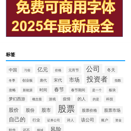
标签
公司
亿元
中国
冬天
元宵节
习俗
价格
投资者
市场
宋代
唐代
创业板
冬季
指数
春节
时间
板块
攻略
新能源
春节期间
是一个
的人
梦幻西游
疫情
游戏
科技
的是
概念股
股票
股价
股市
股份
股票市场
股票价格
自己的
该公司
行业
账户
证券公司
诗人
资金
风险
还不
软件
领域