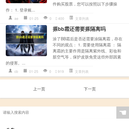
件购买股票，您可以按照以下步骤操
作： 1. 登录账...
ae
01-25
0
400
文章列表
搽bb霜还需要搽隔离吗
涂了BB霜后是否还需要涂隔离霜，存在
不同的观点： 1. 需要使用隔离霜 ： 隔
离霜的主要作用是隔离紫外线、彩妆和
脏空气等，保护皮肤免受这些外部因素
的侵害。...
cb
01-25
0
919
文章列表
上一页
下一页
☚