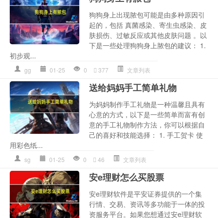
狗狗身上出现脓包可能是由多种原因引
起的，包括 真菌感染、寄生虫感染、皮
肤损伤、过敏反应或其他皮肤问题 。以
下是一些处理狗狗身上脓包的建议： 1.
初步观...
gg
01-25
0
377
文章列表
送给妈妈手工简单礼物
为妈妈制作手工礼物是一种温馨且具有
心意的方式，以下是一些简单而富有创
意的手工礼物制作方法，你可以根据自
己的喜好和技能选择： 1. 手工贺卡 使
用彩色纸...
sg
01-25
0
46
文章列表
安e理财怎么买股票
安e理财软件是平安证券提供的一个集
行情、交易、资讯等多功能于一体的投
资服务平台。如果您想通过安e理财软