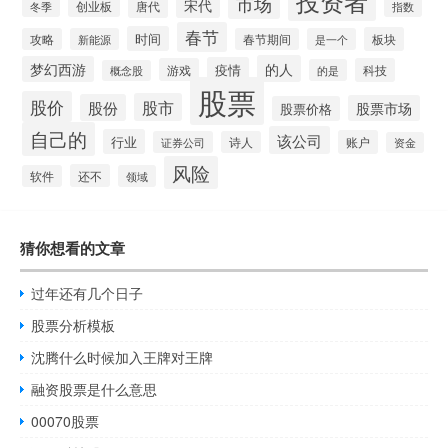
投资者
市场
宋代
唐代
创业板
冬季
指数
春节
时间
板块
攻略
新能源
春节期间
是一个
的人
梦幻西游
疫情
游戏
科技
的是
概念股
股票
股价
股市
股份
股票市场
股票价格
自己的
该公司
行业
账户
证券公司
诗人
资金
风险
还不
软件
领域
猜你想看的文章
过年还有几个日子
股票分析模板
沈腾什么时候加入王牌对王牌
融资股票是什么意思
00070股票