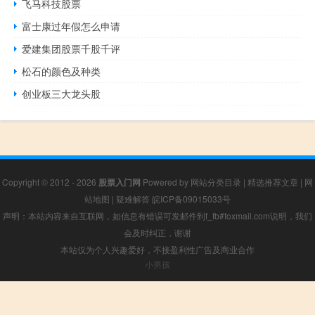
飞马科技股票
富士康过年假怎么申请
爱建集团股票千股千评
松石的颜色及种类
创业板三大龙头股
Copyright © 2012 - 2026
股票入门网
Powered by
网站分类目录
|
精选推荐文章
|
网
站地图
|
疑难解答
皖ICP备09015033号
声明：本站内容来自互联网，如信息有错误可发邮件到f_fb#foxmail.com说明，我们
会及时纠正，谢谢
本站仅为个人兴趣爱好，不接盈利性广告及商业合作
小男孩