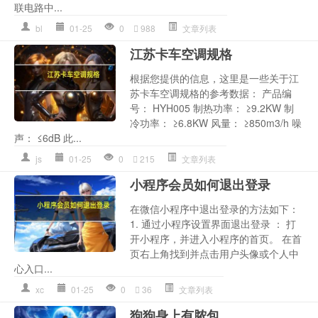
联电路中...
bl
01-25
0
988
文章列表
江苏卡车空调规格
根据您提供的信息，这里是一些关于江
苏卡车空调规格的参考数据： 产品编
号： HYH005 制热功率： ≥9.2KW 制
冷功率： ≥6.8KW 风量： ≥850m3/h 噪
声： ≤6dB 此...
js
01-25
0
215
文章列表
小程序会员如何退出登录
在微信小程序中退出登录的方法如下：
1. 通过小程序设置界面退出登录 ： 打
开小程序，并进入小程序的首页。 在首
页右上角找到并点击用户头像或个人中
心入口...
xc
01-25
0
36
文章列表
狗狗身上有脓包