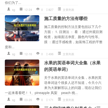
你们为了...
sg
12-24
0
827
文章列表
施工质量的方法有哪些
施工质量的控制方法主要包括以下几个
方面： 1. 目测法 ： 看 ：通过外观目测
检查，如墙面洁净度、颜色均匀性等。
摸 ：通过手感检查，如装饰工程的平整
度和...
sg
12-16
0
496
文章列表
水果的英语单词大全集（水果
的英语单词）
关于水果的英语单词大全集，水果的英
语单词这个很多人还不知道，今天小六
来为大家解答以上的问题，现在让我们
一起来看看吧！ 1、pineapple 凤梨 peach 桃...
sg
03-26
0
171
文章列表