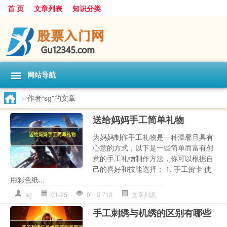
首 页
文章列表
知识分类
网站导航
>
作者“sg”的文章
送给妈妈手工简单礼物
为妈妈制作手工礼物是一种温馨且具有
心意的方式，以下是一些简单而富有创
意的手工礼物制作方法，你可以根据自
己的喜好和技能选择： 1. 手工贺卡 使
用彩色纸...
sg
01-25
0
713
文章列表
手工刺绣与机绣的区别有哪些