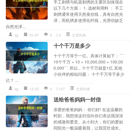
手工刺绣与机器刺绣的主要区别体现在
以下几个方面： 1. 选材和用料 ： 手工
刺绣通常使用天然蚕丝线，具有自然光
泽，而机绣多使用化纤线，光滑但缺乏
自然光泽...
sg
01-07
0
4
文章列表
十个千万是多少
十个千万等于一亿。具体计算如下： ```
10个千万 = 10 × 10,000,000 = 100,00
0,000``` 所以，十个千万就是1亿 其他
小伙伴的相似问题： 十个千万等于多少
亿？ ...
sg
12-25
0
107
文章列表
送给爸爸妈妈一封信
亲爱的爸爸妈妈： 你们好! 在这温馨的
时刻，我想借这封信向你们表达我深深
的感激和爱意。从小到大，你们的爱如
同阳光一般温暖着我，让我茁壮成长。