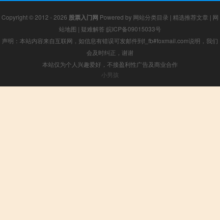
Copyright © 2012 - 2026
股票入门网
Powered by
网站分类目录
|
精选推荐文章
|
网
站地图
|
疑难解答
皖ICP备09015033号
声明：本站内容来自互联网，如信息有错误可发邮件到f_fb#foxmail.com说明，我们
会及时纠正，谢谢
本站仅为个人兴趣爱好，不接盈利性广告及商业合作
小男孩