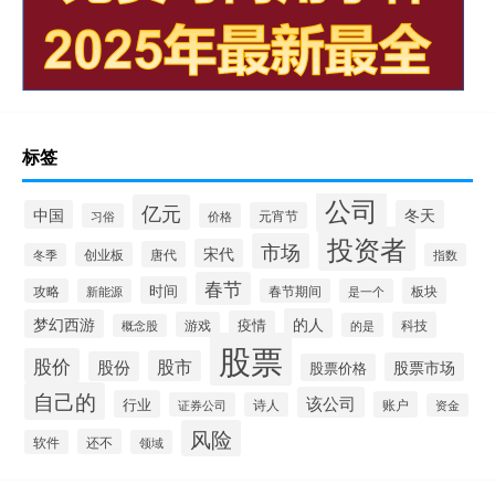
标签
公司
亿元
中国
冬天
元宵节
习俗
价格
投资者
市场
宋代
唐代
创业板
冬季
指数
春节
时间
板块
攻略
新能源
春节期间
是一个
的人
梦幻西游
疫情
游戏
科技
的是
概念股
股票
股价
股市
股份
股票市场
股票价格
自己的
该公司
行业
账户
证券公司
诗人
资金
风险
还不
软件
领域