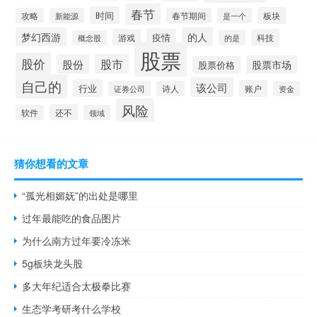
春节
时间
板块
攻略
新能源
春节期间
是一个
的人
梦幻西游
疫情
游戏
科技
的是
概念股
股票
股价
股市
股份
股票市场
股票价格
自己的
该公司
行业
账户
证券公司
诗人
资金
风险
还不
软件
领域
猜你想看的文章
“孤光相媚妩”的出处是哪里
过年最能吃的食品图片
为什么南方过年要冷冻米
5g板块龙头股
多大年纪适合太极拳比赛
生态学考研考什么学校