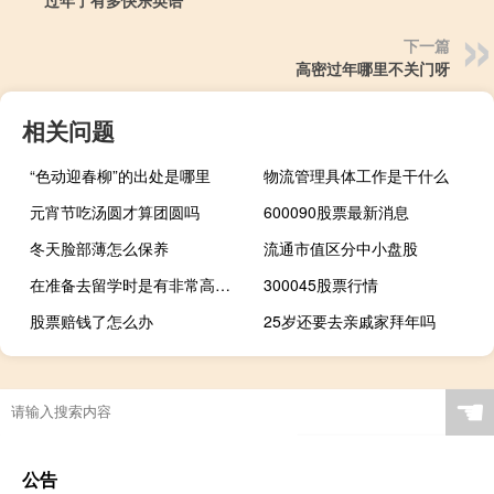
过年了有多快乐英语
下一篇
高密过年哪里不关门呀
相关问题
“色动迎春柳”的出处是哪里
物流管理具体工作是干什么
元宵节吃汤圆才算团圆吗
600090股票最新消息
冬天脸部薄怎么保养
流通市值区分中小盘股
在准备去留学时是有非常高的消费的，法国留学一年5万够吗
300045股票行情
股票赔钱了怎么办
25岁还要去亲戚家拜年吗
☚
公告