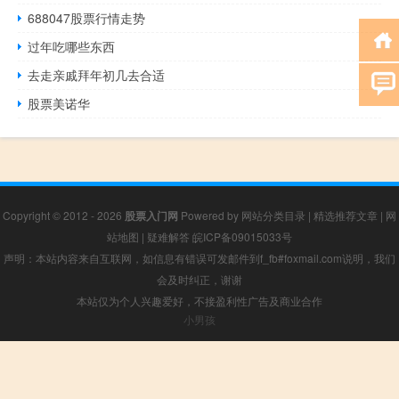
688047股票行情走势
过年吃哪些东西
去走亲戚拜年初几去合适
股票美诺华
Copyright © 2012 - 2026
股票入门网
Powered by
网站分类目录
|
精选推荐文章
|
网
站地图
|
疑难解答
皖ICP备09015033号
声明：本站内容来自互联网，如信息有错误可发邮件到f_fb#foxmail.com说明，我们
会及时纠正，谢谢
本站仅为个人兴趣爱好，不接盈利性广告及商业合作
小男孩