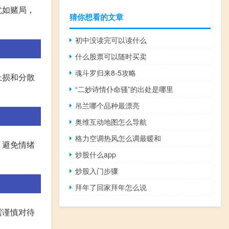
犹如赌局，
猜你想看的文章
初中没读完可以读什么
什么股票可以随时买卖
魂斗罗归来8-5攻略
止损和分散
“二妙诗情仆命骚”的出处是哪里
吊兰哪个品种最漂亮
奥维互动地图怎么导航
格力空调热风怎么调最暖和
，避免情绪
炒股什么app
炒股入门步骤
拜年了回家拜年怎么说
需谨慎对待