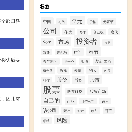
标签
亿元
任全部归咎
中国
元宵节
习俗
价格
公司
冬天
唐代
创业板
冬季
投资者
市场
宋代
指数
春节
时间
攻略
新能源
受损失后要
梦幻西游
板块
春节期间
是一个
的人
疫情
游戏
的是
概念股
股价
股市
股份
科技
股票
股票市场
股票价格
失，因此需
自己的
行业
证券公司
诗人
该公司
账户
还不
软件
资金
风险
领域