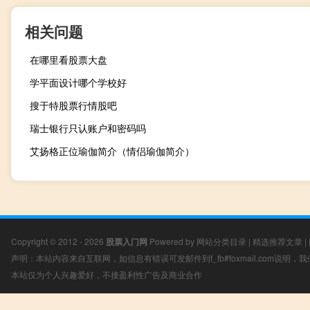
相关问题
在哪里看股票大盘
学平面设计哪个学校好
搜于特股票行情股吧
瑞士银行只认账户和密码吗
艾扬格正位瑜伽简介（情侣瑜伽简介）
Copyright © 2012 - 2026
股票入门网
Powered by
网站分类目录
|
精选推荐文章
|
声明：本站内容来自互联网，如信息有错误可发邮件到f_fb#foxmail.com说明
本站仅为个人兴趣爱好，不接盈利性广告及商业合作