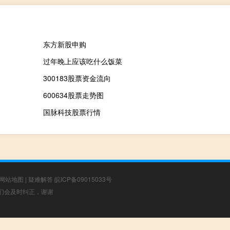
东方新股申购
过年晚上应该吃什么饭菜
300183股票资金流向
600634股票走势图
国脉科技股票行情
网站地图
|
疑难解答
皖ICP备09015033号
，我们会及时纠正，谢谢