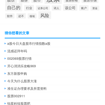
股票市场
股票价格
自己的
该公司
行业
账户
证券公司
诗人
资金
风险
还不
软件
领域
猜你想看的文章
a股今日大盘股市行情指数a股
流感还拜年吗
002069股票行情
开心消消乐攻略969
东方新股申购
今天为什么股票大涨
准生证办理要求及所需资料
股票002911
恒星科技股票吧