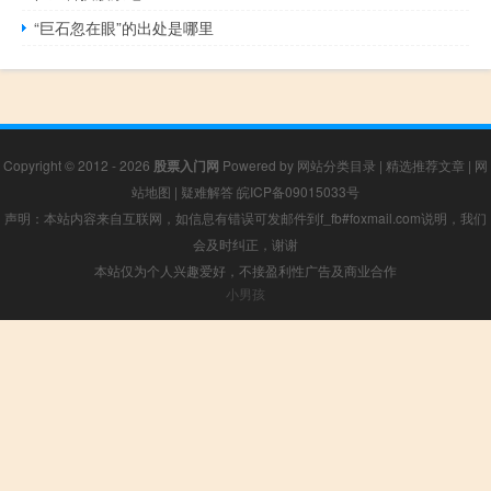
“巨石忽在眼”的出处是哪里
Copyright © 2012 - 2026
股票入门网
Powered by
网站分类目录
|
精选推荐文章
|
网
站地图
|
疑难解答
皖ICP备09015033号
声明：本站内容来自互联网，如信息有错误可发邮件到f_fb#foxmail.com说明，我们
会及时纠正，谢谢
本站仅为个人兴趣爱好，不接盈利性广告及商业合作
小男孩