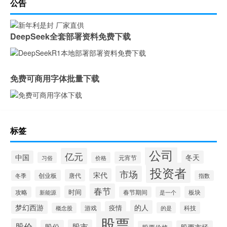
公告
DeepSeek全套部署资料免费下载
免费可商用字体批量下载
标签
公司
亿元
中国
冬天
元宵节
习俗
价格
投资者
市场
宋代
唐代
创业板
冬季
指数
春节
时间
板块
攻略
新能源
春节期间
是一个
的人
梦幻西游
疫情
游戏
科技
的是
概念股
股票
股价
股市
股份