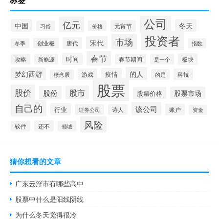
公司
亿元
中国
冬天
元宵节
习俗
价格
投资者
市场
宋代
唐代
创业板
冬季
指数
春节
时间
板块
攻略
新能源
春节期间
是一个
的人
梦幻西游
疫情
游戏
科技
的是
概念股
股票
股价
股市
股份
股票市场
股票价格
自己的
该公司
行业
账户
证券公司
诗人
资金
风险
还不
软件
领域
猜你想看的文章
广东云浮市有哪些高中
股票中什么是阳线阴线
为什么冬天觉得很冷