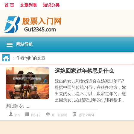
首 页
文章列表
知识分类
网站导航
>
作者“yjh”的文章
远嫁回家过年禁忌是什么
嫁出的女儿和女婿适合在娘家过年吗?
根据中国的传统习俗，在很多地方，嫁
出去的女儿是不可以回娘家过年的。这
是因为女儿在娘家过年的忌讳有很多，
所以除夕、...
yjh
02-17
0
696
春节2024