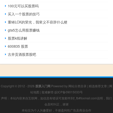
100元可以买股票吗
买入一个股票的技巧
重铸LCK的荣光，我辈义不容辞什么梗
gta5怎么用股票赚钱
股票k线讲解
600835 股票
古井贡酒股票股吧
Copyright © 2012 - 2026
股票入门网
Powered by
网站分类目录
|
精选推荐文章
|
网
站地图
|
疑难解答
皖ICP备09015033号
声明：本站内容来自互联网，如信息有错误可发邮件到f_fb#foxmail.com说明，我们
会及时纠正，谢谢
本站仅为个人兴趣爱好，不接盈利性广告及商业合作