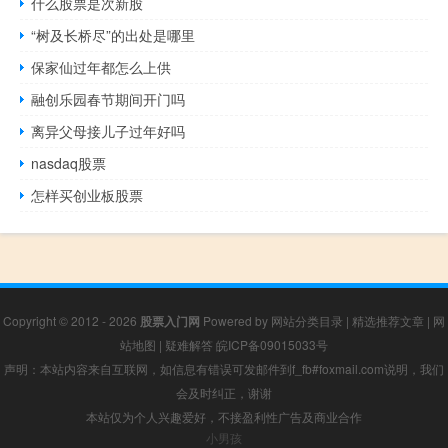
什么股票是次新股
“树及长桥尽”的出处是哪里
保家仙过年都怎么上供
融创乐园春节期间开门吗
离异父母接儿子过年好吗
nasdaq股票
怎样买创业板股票
Copyright © 2012 - 2026
股票入门网
Powered by
网站分类目录
|
精选推荐文章
|
网
站地图
|
疑难解答
皖ICP备09015033号
声明：本站内容来自互联网，如信息有错误可发邮件到f_fb#foxmail.com说明，我们
会及时纠正，谢谢
本站仅为个人兴趣爱好，不接盈利性广告及商业合作
小男孩