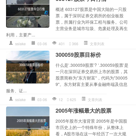
概述 603127股票是中国大陆的一只股
票，属于深圳证券交易所的创业板股
票，所属行业为环保工程与服务。公司
主营业务是城市垃圾、危废处理及再生
利用，主要产...
sslake
03-06
401
366
文章列表
300059股票目标价
什么是'.300059股票'? '.300059股票'是
一只在深圳证券交易所上市的股票，其
股票简称为"东方财富"，代码为"30005
9"。东方财富主要从事金融终端及信息
服务、证...
sslake
03-06
12
625
文章列表
2005年涨幅最大的股票
2005年股市大涨背景 2005年是中国股
市历史上的一个特殊年份，从整体上
看，A股市场在这一年经历了一次大规