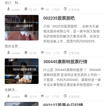
设计、制...
sslake
03-06
35
328
文章列表
002235股票股吧
介绍 '.002235股票股吧.'，全称为天威
视讯股份有限公司，是一家中国大陆领
先的智能安防解决方案供应商。在深交
所创业板上市，股票代码为002235。
股价走势 ...
sslake
03-06
374
10
文章列表
300445康斯特股票行情
什么是'.300445康斯特股票'？ '.300445
康斯特股票'是深圳证券交易所上市的一
只股票，代码为300445。康斯特是一家
专业从事智能交通设备和智慧园区一体
化解决...
sslake
03-06
52
793
文章列表
603127股票今日行情