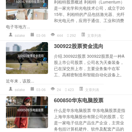
利柏特股票概述 利柏特（Lumentum）
是一家光学和光电技术公司，成立于20
15年。利柏特的产品包括激光器、光纤
和光电元件，应用于通信、工业和消费
电子等地方...
sslake
03-06
444
292
文章列表
300922股票资金流向
介绍.300922股票 300922股票是一种A
股上市公司股票，公司名为天秦装备，
已在深交所上市，主要业务集中在军
工、高精密制造和智能自动化设备上。
近年来，该股...
sslake
03-06
24
423
文章列表
600850华东电脑股票
什么是华东电脑股票 华东电脑股票是指
上海华东电脑股份有限公司的股票，它
是一家电子信息产品生产企业，主营业
务包括计算机硬件、软件及配套产品的