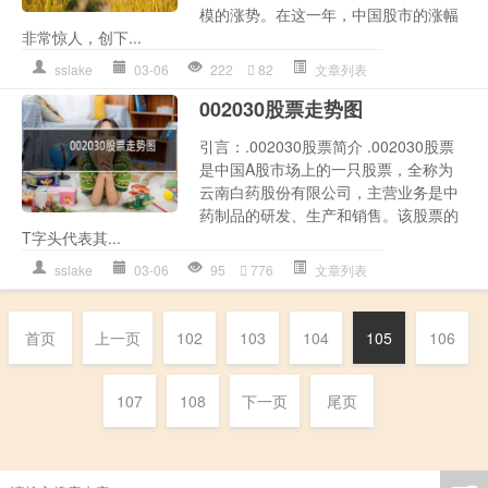
模的涨势。在这一年，中国股市的涨幅
非常惊人，创下...
sslake
03-06
222
82
文章列表
002030股票走势图
引言：.002030股票简介 .002030股票
是中国A股市场上的一只股票，全称为
云南白药股份有限公司，主营业务是中
药制品的研发、生产和销售。该股票的
T字头代表其...
sslake
03-06
95
776
文章列表
首页
上一页
102
103
104
105
106
107
108
下一页
尾页