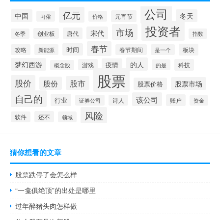
公司
亿元
中国
冬天
元宵节
习俗
价格
投资者
市场
宋代
唐代
创业板
冬季
指数
春节
时间
板块
攻略
新能源
春节期间
是一个
的人
梦幻西游
疫情
游戏
科技
的是
概念股
股票
股价
股市
股份
股票市场
股票价格
自己的
该公司
行业
账户
证券公司
诗人
资金
风险
还不
软件
领域
猜你想看的文章
股票跌停了会怎么样
“一龛俱绝顶”的出处是哪里
过年醉猪头肉怎样做