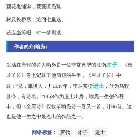
藕花熏浦溆，菱蔓匿凫鹥.
树及长桥尽，滩回七里迷。
还应坐筹暇，时一梦荆溪。
作者简介(喻凫)
才子
生活在唐代的诗人喻凫是一位非常典型的江南
，《唐
才子传》卷七记载了他简短的生平，《唐才子传》中
进士
载：“凫，毗陵人，开成五年，李从实榜
，仕为乌程
县令，有诗名。”1458作为进士出身，喻凫一生创作甚
丰，但《全唐诗》仅收录喻凫诗一卷又一首，计65首。这
也是他一生之中最杰出的作品之一。
网络标签：
唐代
才子
进士