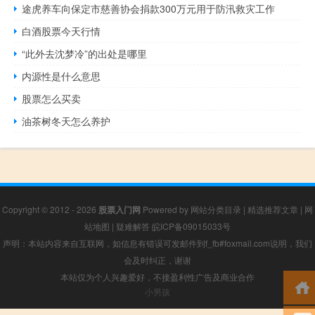
途虎养车向保定市慈善协会捐款300万元用于防汛救灾工作
白酒股票今天行情
“此外去沈梦冷”的出处是哪里
内源性是什么意思
股票怎么买卖
油茶树冬天怎么养护
Copyright © 2012 - 2026
股票入门网
Powered by
网站分类目录
|
精选推荐文章
|
网
站地图
|
疑难解答
皖ICP备09015033号
声明：本站内容来自互联网，如信息有错误可发邮件到f_fb#foxmail.com说明，我们
会及时纠正，谢谢
本站仅为个人兴趣爱好，不接盈利性广告及商业合作
小男孩