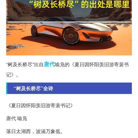
唐代
“树及长桥尽”出自
喻凫的《夏日因怀阳羡旧游寄裴书
记》。
“树及长桥尽”全诗
《夏日因怀阳羡旧游寄裴书记》
唐代 喻凫
落日太湖西，波涵万象低。