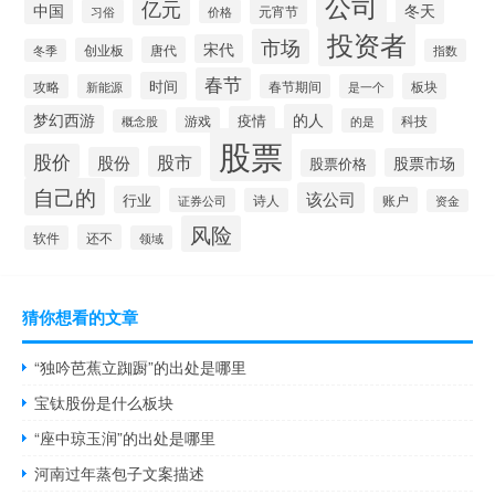
公司
亿元
中国
冬天
元宵节
习俗
价格
投资者
市场
宋代
唐代
创业板
冬季
指数
春节
时间
板块
攻略
新能源
春节期间
是一个
的人
梦幻西游
疫情
游戏
科技
的是
概念股
股票
股价
股市
股份
股票市场
股票价格
自己的
该公司
行业
账户
证券公司
诗人
资金
风险
还不
软件
领域
猜你想看的文章
“独吟芭蕉立踟蹰”的出处是哪里
宝钛股份是什么板块
“座中琼玉润”的出处是哪里
河南过年蒸包子文案描述