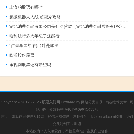
上海的股票有哪些
超级机器人大战f超级系攻略
湖北消费金融有限公司是什么贷款（湖北消费金融股份有限公司是哪个网贷）
哈利波特多大年纪了还能看
“仁皇享国年”的出处是哪里
欧派股份股票
乐视网股票还有希望吗
Copyright © 2012 - 2026
股票入门网
Powered by
网站分类目录
|
精选推荐文章
|
网
站地图
|
疑难解答
皖ICP备09015033号
声明：本站内容来自互联网，如信息有错误可发邮件到f_fb#foxmail.com说明，我们
会及时纠正，谢谢
本站仅为个人兴趣爱好，不接盈利性广告及商业合作