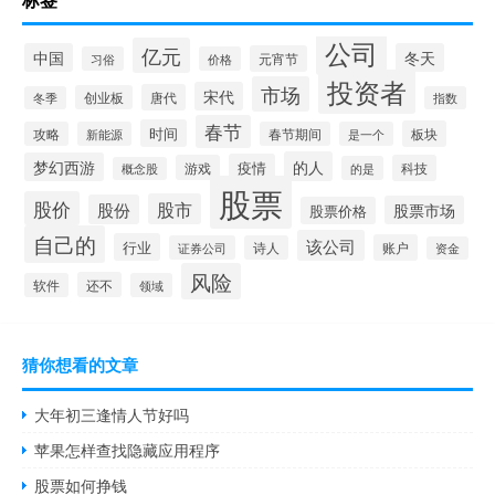
公司
亿元
中国
冬天
元宵节
习俗
价格
投资者
市场
宋代
唐代
创业板
冬季
指数
春节
时间
板块
攻略
新能源
春节期间
是一个
的人
梦幻西游
疫情
游戏
科技
的是
概念股
股票
股价
股市
股份
股票市场
股票价格
自己的
该公司
行业
账户
证券公司
诗人
资金
风险
还不
软件
领域
猜你想看的文章
大年初三逢情人节好吗
苹果怎样查找隐藏应用程序
股票如何挣钱