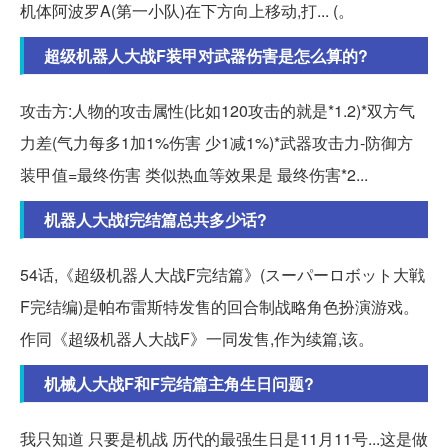
机体阿波罗A(第一小队)在下方向上移动,打... (。
超级机器人大战F装甲对武器伤害是怎么算的?
攻击方:人物的攻击属性(比如120攻击的就是*1.2)*双方气
力差(气力每多1加1%伤害 少1减1%)*武器攻击力-防御方
装甲值=最终伤害 类似热血等效果是 最终伤害*2...
机器人大战f完结篇总共多少话?
54话,《超级机器人大战F完结篇》(スーパーロボット大戦
F完结编)是帕布雷斯特发售的回合制战略角色扮演游戏。
作同《超级机器人大战F》一同发售,作为续篇,该。
机械人大战F和F完结篇主角生日问题?
我只知道 只要是机战 历代的最强生日是11月11号...这是做