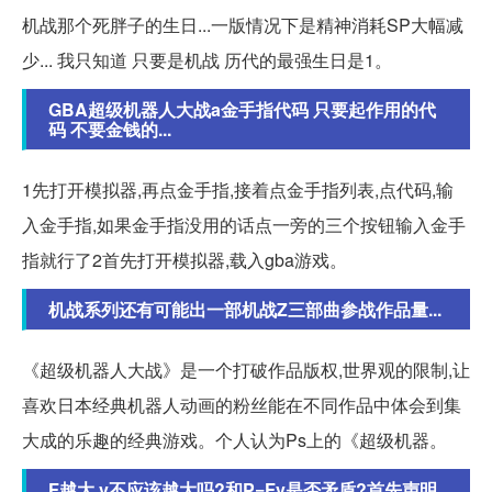
机战那个死胖子的生日...一版情况下是精神消耗SP大幅减
少... 我只知道 只要是机战 历代的最强生日是1。
GBA超级机器人大战a金手指代码 只要起作用的代
码 不要金钱的...
1先打开模拟器,再点金手指,接着点金手指列表,点代码,输
入金手指,如果金手指没用的话点一旁的三个按钮输入金手
指就行了2首先打开模拟器,载入gba游戏。
机战系列还有可能出一部机战Z三部曲参战作品量...
《超级机器人大战》是一个打破作品版权,世界观的限制,让
喜欢日本经典机器人动画的粉丝能在不同作品中体会到集
大成的乐趣的经典游戏。个人认为Ps上的《超级机器。
F越大,v不应该越大吗?和P=Fv是否矛盾?首先声明,