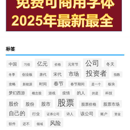
标签
公司
亿元
中国
冬天
元宵节
习俗
价格
投资者
市场
宋代
唐代
创业板
冬季
指数
春节
时间
板块
攻略
新能源
春节期间
是一个
的人
梦幻西游
疫情
游戏
科技
的是
概念股
股票
股价
股市
股份
股票市场
股票价格
自己的
该公司
行业
账户
证券公司
诗人
资金
风险
还不
软件
领域