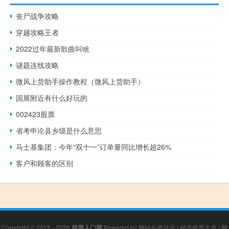
丧尸战争攻略
穿越攻略王者
2022过年最新歌曲叫啥
谜题连线攻略
微风上货助手操作教程（微风上货助手）
国展附近有什么好玩的
002423股票
省考申论县乡级是什么意思
马士基集团：今年“双十一”订单量同比增长超26%
客户和顾客的区别
Copyright © 2012 - 2026
股票入门网
Powered by
网站分类目录
|
精选推荐文章
|
网