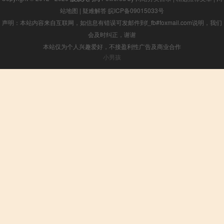
站地图
|
疑难解答
皖ICP备09015033号
声明：本站内容来自互联网，如信息有错误可发邮件到f_fb#foxmail.com说明，我们
会及时纠正，谢谢
本站仅为个人兴趣爱好，不接盈利性广告及商业合作
小男孩