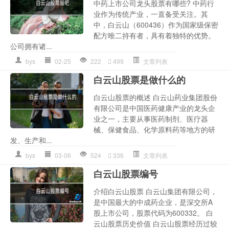
中药上市公司龙头股票有哪些? 中药行
业作为传统产业，一直备受关注。其
中，白云山（600436）作为国家级保密
配方唯二持有者，具有着独特的优势。
公司拥有诸...
bys
02-25
222
499
文章列表
白云山股票是做什么的
白云山股票的概述 白云山药业集团股份
有限公司是中国医药健康产业的龙头企
业之一，主要从事医药制剂、医疗器
械、保健食品、化学原料药等地方的研
发、生产和...
bys
03-06
524
336
文章列表
白云山股票编号
介绍白云山股票 白云山集团有限公司，
是中国最大的中成药企业，是深交所A
股上市公司，股票代码为600332。 白
云山股票历史价值 白云山股票经历过较