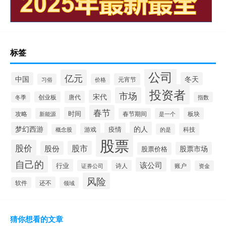
标签
公司
亿元
中国
冬天
元宵节
习俗
价格
投资者
市场
宋代
唐代
创业板
冬季
指数
春节
时间
板块
攻略
新能源
春节期间
是一个
的人
梦幻西游
疫情
游戏
科技
的是
概念股
股票
股价
股市
股份
股票市场
股票价格
自己的
该公司
行业
账户
证券公司
诗人
资金
风险
还不
软件
领域
猜你想看的文章